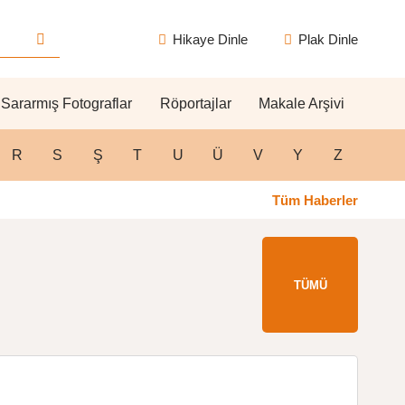
Hikaye Dinle
Plak Dinle
Sararmış Fotograflar
Röportajlar
Makale Arşivi
R
S
Ş
T
U
Ü
V
Y
Z
Tüm Haberler
TÜMÜ