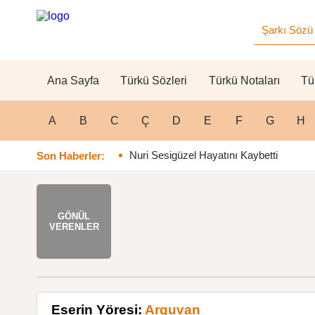
Ana Sayfa
Türkü Sözleri
Türkü Notaları
Tü
A
B
C
Ç
D
E
F
G
H
Nuri Sesigüzel Hayatını Kaybetti
Son Haberler:
GÖNÜL
VERENLER
Eserin Yöresi:
Arguvan