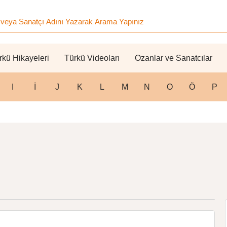
rkü Hikayeleri
Türkü Videoları
Ozanlar ve Sanatcılar
I
İ
J
K
L
M
N
O
Ö
P