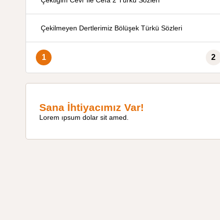
Çektiğim Cevr İle Cefa 2 Türkü Sözleri
Çekilmeyen Dertlerimiz Bölüşek Türkü Sözleri
1
2
Sana İhtiyacımız Var!
Lorem ıpsum dolar sit amed.