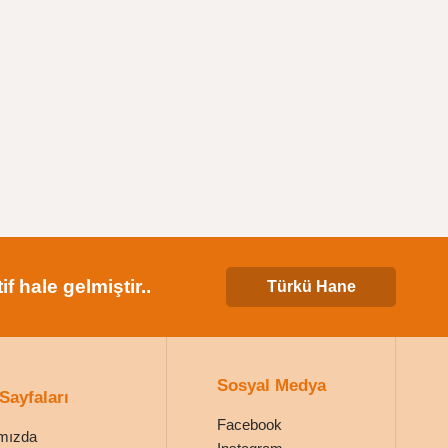
 hale gelmiştir..
Türkü Hane
Sosyal Medya
 Sayfaları
Facebook
mızda