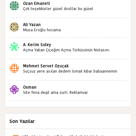
Ozan Emaneti
Çok teşekkürler güzel dostlar bu güzel
paylaşımınızdan dolayı sizleri tebrik ediyorum halk
kültürümüze emeğimiz geçti ise ne mutlu bizlere
Ali Yazan
sizlerin sayesinde türkülerimiz ölmeyecektir tekrar
Musa Eroğlu hocama
teşekkürler saygılarımla
A. Kerim Soley
Açma Yaban Çiçeğim Açma Türküsünün Notasını
Bulabilir miyiz ?İlginiz İçin Şimdiden Teşekkürler.
Mehmet Servet Özuçak
Suçsuz yere asılan dedem İsmail kibar babaannemin
amcası Mehmet kibar ve diğerlerinin ruhları şad olsun.
Kahrolsun Cemal paşa
Osman
Site fena degil ama surli. Reklamvar
Son Yazılar