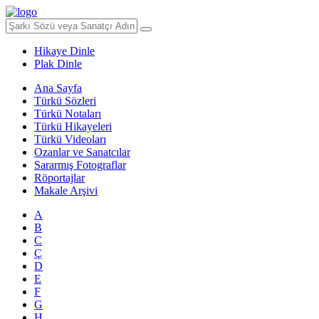
Hikaye Dinle
Plak Dinle
Ana Sayfa
Türkü Sözleri
Türkü Notaları
Türkü Hikayeleri
Türkü Videoları
Ozanlar ve Sanatcılar
Sararmış Fotograflar
Röportajlar
Makale Arşivi
A
B
C
Ç
D
E
F
G
H