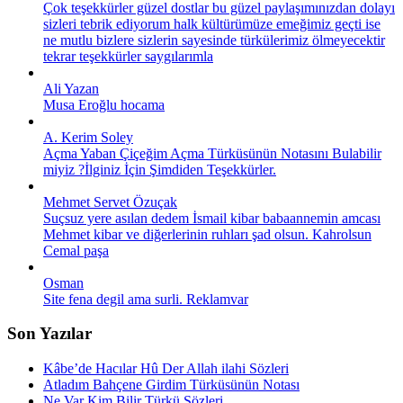
Çok teşekkürler güzel dostlar bu güzel paylaşımınızdan dolayı
sizleri tebrik ediyorum halk kültürümüze emeğimiz geçti ise
ne mutlu bizlere sizlerin sayesinde türkülerimiz ölmeyecektir
tekrar teşekkürler saygılarımla
Ali Yazan
Musa Eroğlu hocama
A. Kerim Soley
Açma Yaban Çiçeğim Açma Türküsünün Notasını Bulabilir
miyiz ?İlginiz İçin Şimdiden Teşekkürler.
Mehmet Servet Özuçak
Suçsuz yere asılan dedem İsmail kibar babaannemin amcası
Mehmet kibar ve diğerlerinin ruhları şad olsun. Kahrolsun
Cemal paşa
Osman
Site fena degil ama surli. Reklamvar
Son Yazılar
Kâbe’de Hacılar Hû Der Allah ilahi Sözleri
Atladım Bahçene Girdim Türküsünün Notası
Ne Var Kim Bilir Türkü Sözleri