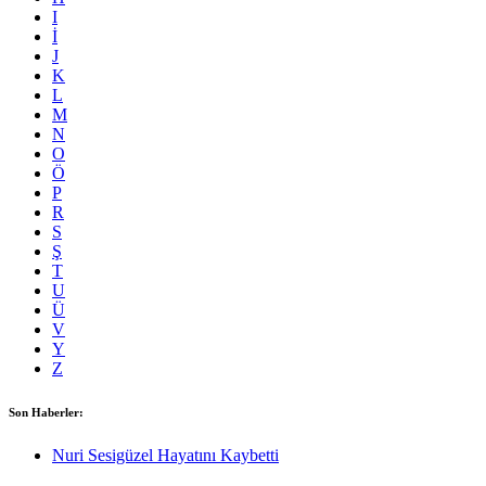
I
İ
J
K
L
M
N
O
Ö
P
R
S
Ş
T
U
Ü
V
Y
Z
Son Haberler:
Nuri Sesigüzel Hayatını Kaybetti