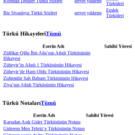
Konmaz Dediler Türkü Sözleri
servet yıldırım
Türküleri
Emlek
Biz Sivaslıyız Türkü Sözleri
servet yıldırım
Türküleri
Türkü Hikayeleri
Tümü
Eserin Adı
Sahibi
Yöresi
Zülfikar Oğlu İbiş Ağa’nın Ağıdı Türküsünün
Hikayesi
Zübeyir’in Ağıdı 1 Türküsünün Hikayesi
Zübeyir’de Harp Oldu Türküsünün Hikayesi
Zulümdür Şah Babam Türküsünün Hikayesi
Ziya’nın Ağıdı Türküsünün Hikayesi
Türkü Notaları
Tümü
Eserin Adı
Sahibi
Yöresi
Karşıdan Aşık Gider Türküsünün Notası
Giderem Men Tebriz’e Türküsünün Notası