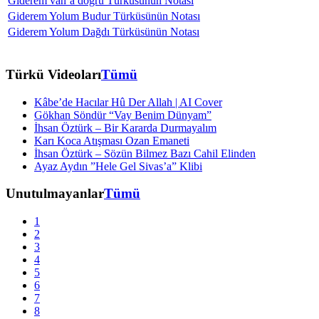
Giderem van’a doğru Türküsünün Notası
Giderem Yolum Budur Türküsünün Notası
Giderem Yolum Dağdı Türküsünün Notası
Türkü Videoları
Tümü
Kâbe’de Hacılar Hû Der Allah | AI Cover
Gökhan Söndür “Vay Benim Dünyam”
İhsan Öztürk – Bir Kararda Durmayalım
Karı Koca Atışması Ozan Emaneti
İhsan Öztürk – Sözün Bilmez Bazı Cahil Elinden
Ayaz Aydın ”Hele Gel Sivas’a” Klibi
Unutulmayanlar
Tümü
1
2
3
4
5
6
7
8