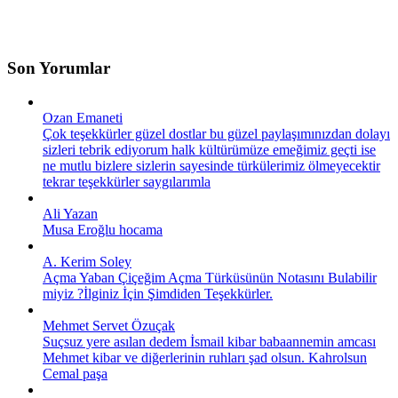
Son Yorumlar
Ozan Emaneti
Çok teşekkürler güzel dostlar bu güzel paylaşımınızdan dolayı
sizleri tebrik ediyorum halk kültürümüze emeğimiz geçti ise
ne mutlu bizlere sizlerin sayesinde türkülerimiz ölmeyecektir
tekrar teşekkürler saygılarımla
Ali Yazan
Musa Eroğlu hocama
A. Kerim Soley
Açma Yaban Çiçeğim Açma Türküsünün Notasını Bulabilir
miyiz ?İlginiz İçin Şimdiden Teşekkürler.
Mehmet Servet Özuçak
Suçsuz yere asılan dedem İsmail kibar babaannemin amcası
Mehmet kibar ve diğerlerinin ruhları şad olsun. Kahrolsun
Cemal paşa