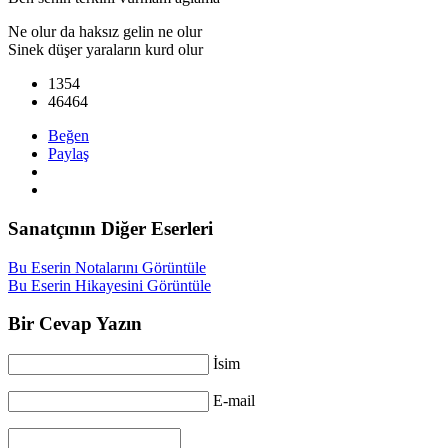
Ne olur da haksız gelin ne olur
Sinek düşer yaraların kurd olur
1354
46464
Beğen
Paylaş
Sanatçının Diğer Eserleri
Bu Eserin Notalarını Görüntüle
Bu Eserin Hikayesini Görüntüle
Bir Cevap Yazın
İsim
E-mail