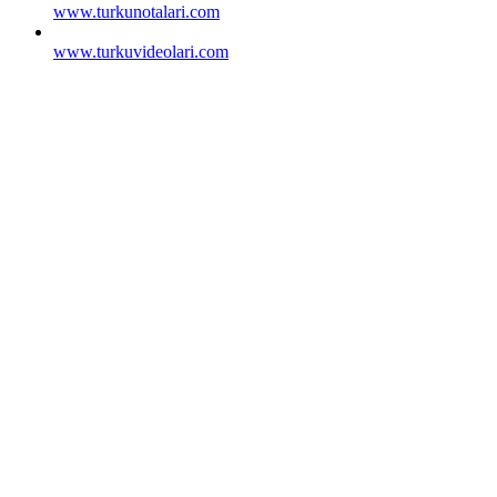
www.turkunotalari.com
www.turkuvideolari.com