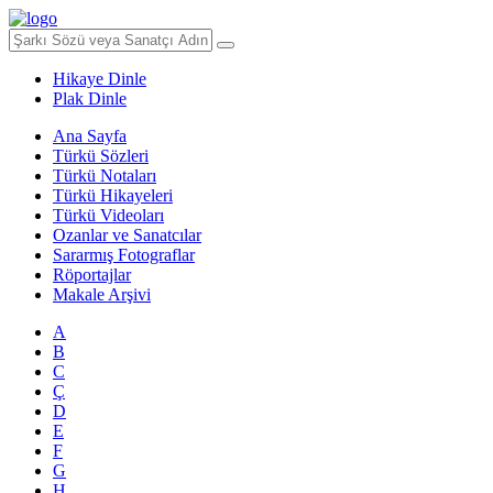
Hikaye Dinle
Plak Dinle
Ana Sayfa
Türkü Sözleri
Türkü Notaları
Türkü Hikayeleri
Türkü Videoları
Ozanlar ve Sanatcılar
Sararmış Fotograflar
Röportajlar
Makale Arşivi
A
B
C
Ç
D
E
F
G
H