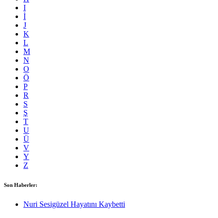
I
İ
J
K
L
M
N
O
Ö
P
R
S
Ş
T
U
Ü
V
Y
Z
Son Haberler:
Nuri Sesigüzel Hayatını Kaybetti