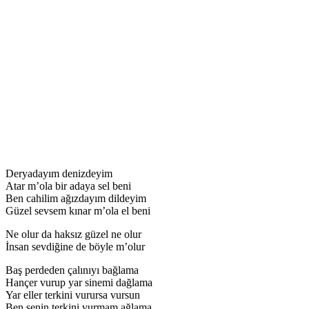
Deryadayım denizdeyim
Atar m’ola bir adaya sel beni
Ben cahilim ağızdayım dildeyim
Güzel sevsem kınar m’ola el beni
Ne olur da haksız güzel ne olur
İnsan sevdiğine de böyle m’olur
Baş perdeden çalınıyı bağlama
Hançer vurup yar sinemi dağlama
Yar eller terkini vurursa vursun
Ben senin terkini vurmam ağlama