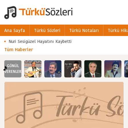
Ana Sayfa
Türkü Sözleri
Türkü Notaları
Türkü Hik
Nuri Sesigüzel Hayatını Kaybetti
Tüm Haberler
GÖNÜL
VERENLER