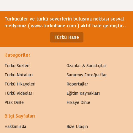
Türkücüler ve türkü severlerin buluşma noktası sosyal
medyamız ( www.turkuhane.com ) aktif hale gelmiştir..
Türkü Hane
Kategoriler
Türkü Sözleri
Ozanlar & Sanatçılar
Türkü Notaları
Sararmış Fotoğraflar
Türkü Hikayeleri
Röportajlar
Türkü Videoları
Eğitim Kaynakları
Plak Dinle
Hikaye Dinle
Bilgi Sayfaları
Hakkımızda
Bize Ulaşın