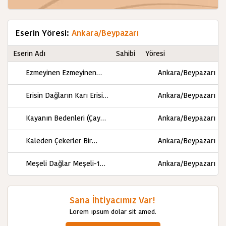
Eserin Yöresi:
Ankara/Beypazarı
Eserin Adı
Sahibi
Yöresi
Ezmeyinen Ezmeyinen
Ankara/Beypazarı
Türkü Sözleri
Erisin Dağların Karı Erisin
Ankara/Beypazarı
Türkü Sözleri
Kayanın Bedenleri (Çay
Ankara/Beypazarı
Kuşu) Türkü Sözleri
Kaleden Çekerler Bir
Ankara/Beypazarı
Siyah Perde Türkü Sözleri
Meşeli Dağlar Meşeli-1
Ankara/Beypazarı
Türkü Sözleri
Sana İhtiyacımız Var!
Lorem ıpsum dolar sit amed.