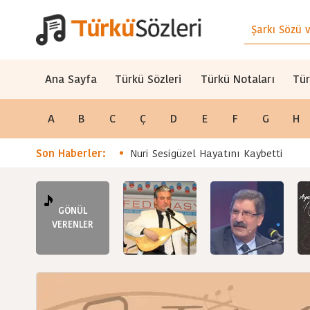
Ana Sayfa
Türkü Sözleri
Türkü Notaları
Tür
A
B
C
Ç
D
E
F
G
H
Son Haberler:
Nuri Sesigüzel Hayatını Kaybetti
GÖNÜL
VERENLER