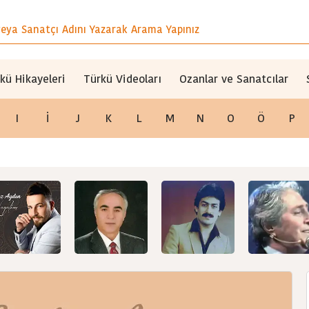
kü Hikayeleri
Türkü Videoları
Ozanlar ve Sanatcılar
I
İ
J
K
L
M
N
O
Ö
P