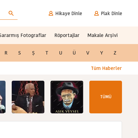
Hikaye Dinle
Plak Dinle
Sararmış Fotograflar
Röportajlar
Makale Arşivi
R
S
Ş
T
U
Ü
V
Y
Z
Tüm Haberler
TÜMÜ