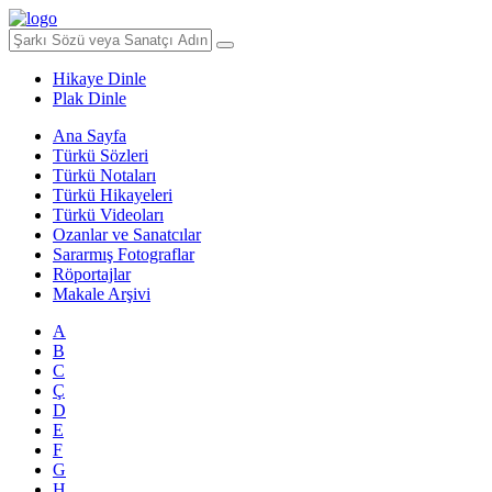
Hikaye Dinle
Plak Dinle
Ana Sayfa
Türkü Sözleri
Türkü Notaları
Türkü Hikayeleri
Türkü Videoları
Ozanlar ve Sanatcılar
Sararmış Fotograflar
Röportajlar
Makale Arşivi
A
B
C
Ç
D
E
F
G
H