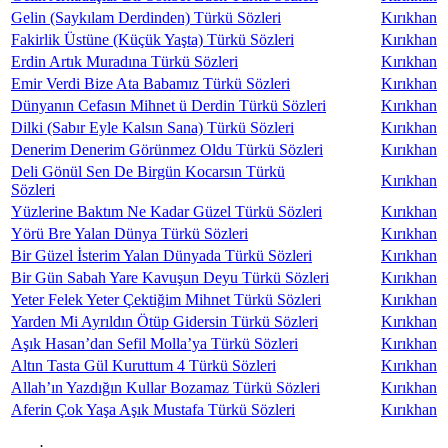
Gelin (Saykılam Derdinden) Türkü Sözleri
Kırıkhan
Fakirlik Üstüne (Küçük Yaşta) Türkü Sözleri
Kırıkhan
Erdin Artık Muradına Türkü Sözleri
Kırıkhan
Emir Verdi Bize Ata Babamız Türkü Sözleri
Kırıkhan
Dünyanın Cefasın Mihnet ü Derdin Türkü Sözleri
Kırıkhan
Dilki (Sabır Eyle Kalsın Sana) Türkü Sözleri
Kırıkhan
Denerim Denerim Görünmez Oldu Türkü Sözleri
Kırıkhan
Deli Gönül Sen De Birgün Kocarsın Türkü
Kırıkhan
Sözleri
Yüzlerine Baktım Ne Kadar Güzel Türkü Sözleri
Kırıkhan
Yörü Bre Yalan Dünya Türkü Sözleri
Kırıkhan
Bir Güzel İsterim Yalan Dünyada Türkü Sözleri
Kırıkhan
Bir Gün Sabah Yare Kavuşun Deyu Türkü Sözleri
Kırıkhan
Yeter Felek Yeter Çektiğim Mihnet Türkü Sözleri
Kırıkhan
Yarden Mi Ayrıldın Ötüp Gidersin Türkü Sözleri
Kırıkhan
Aşık Hasan’dan Sefil Molla’ya Türkü Sözleri
Kırıkhan
Altın Tasta Gül Kuruttum 4 Türkü Sözleri
Kırıkhan
Allah’ın Yazdığın Kullar Bozamaz Türkü Sözleri
Kırıkhan
Aferin Çok Yaşa Aşık Mustafa Türkü Sözleri
Kırıkhan