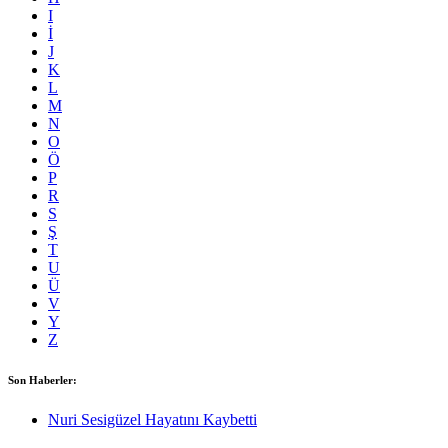
I
İ
J
K
L
M
N
O
Ö
P
R
S
Ş
T
U
Ü
V
Y
Z
Son Haberler:
Nuri Sesigüzel Hayatını Kaybetti