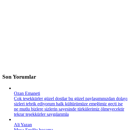
Son Yorumlar
Ozan Emaneti
Çok teşekkürler güzel dostlar bu güzel paylaşımınızdan dolayı
sizleri tebrik ediyorum halk kültürümüze emeğimiz geçti ise
ne mutlu bizlere sizlerin sayesinde türkülerimiz ölmeyecektir
tekrar teşekkürler saygılarımla
Ali Yazan
Musa Eroğlu hocama