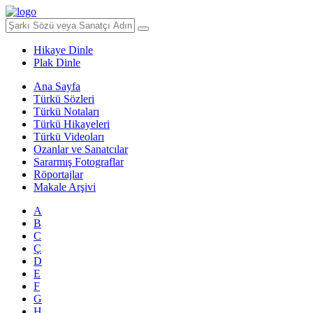
Hikaye Dinle
Plak Dinle
Ana Sayfa
Türkü Sözleri
Türkü Notaları
Türkü Hikayeleri
Türkü Videoları
Ozanlar ve Sanatcılar
Sararmış Fotograflar
Röportajlar
Makale Arşivi
A
B
C
Ç
D
E
F
G
H