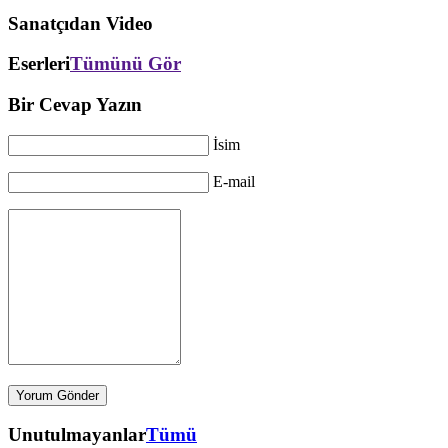
Sanatçıdan Video
Eserleri
Tümünü Gör
Bir Cevap Yazın
İsim
E-mail
Unutulmayanlar
Tümü