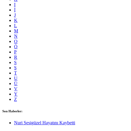
I
İ
J
K
L
M
N
O
Ö
P
R
S
Ş
T
U
Ü
V
Y
Z
Son Haberler:
Nuri Sesigüzel Hayatını Kaybetti