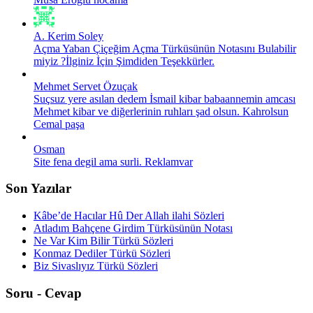
A. Kerim Soley
Açma Yaban Çiçeğim Açma Türküsünün Notasını Bulabilir
miyiz ?İlginiz İçin Şimdiden Teşekkürler.
Mehmet Servet Özuçak
Suçsuz yere asılan dedem İsmail kibar babaannemin amcası
Mehmet kibar ve diğerlerinin ruhları şad olsun. Kahrolsun
Cemal paşa
Osman
Site fena degil ama surli. Reklamvar
Son Yazılar
Kâbe’de Hacılar Hû Der Allah ilahi Sözleri
Atladım Bahçene Girdim Türküsünün Notası
Ne Var Kim Bilir Türkü Sözleri
Konmaz Dediler Türkü Sözleri
Biz Sivaslıyız Türkü Sözleri
Soru - Cevap