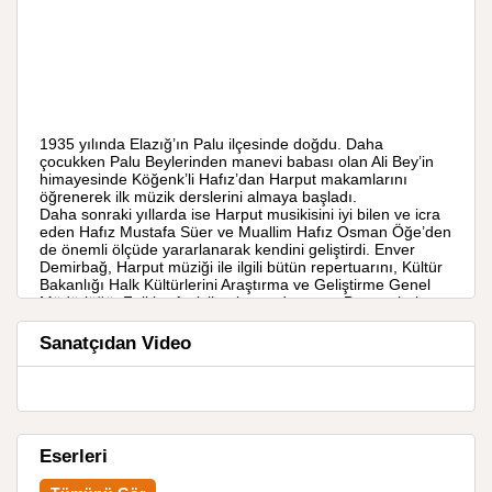
1935 yılında Elazığ’ın Palu ilçesinde doğdu. Daha
çocukken Palu Beylerinden manevi babası olan Ali Bey’in
himayesinde Köğenk’li Hafız’dan Harput makamlarını
öğrenerek ilk müzik derslerini almaya başladı.
Daha sonraki yıllarda ise Harput musikisini iyi bilen ve icra
eden Hafız Mustafa Süer ve Muallim Hafız Osman Öğe’den
de önemli ölçüde yararlanarak kendini geliştirdi. Enver
Demirbağ, Harput müziği ile ilgili bütün repertuarını, Kültür
Bakanlığı Halk Kültürlerini Araştırma ve Geliştirme Genel
Müdürlüğü, Folklor Arşivi’ne kazandırmıştır. Bu eserlerin
sayısının 115 olması; Enver Demirbağ’ın repertuarının,
Hafız Osman Öğe’den öğrendikleri ile sınırlı kaldığını
Sanatçıdan Video
göstermektedir.
Harput müziğinin icrasında gelenek çok önemlidir. Yukarıda
da belirtildiği gibi, Harput’ta eskiden müzikle uğraşanların
çoğu hafızlıktan gelmedir. Usta çırak usûlü ile müziğe ilgisi
ve yeteneği olan insanlar yetiştirilmiş, eserler ağızdan
ağıza, kulaktan kulağa aktarılarak günümüze kadar
Eserleri
taşınmıştır. Enver Demirbağ’ da bu hafızlardan, özellikle
Hafız Osman Öge’den öğrendiği Harput müziğini ve