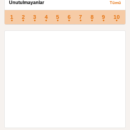
Unutulmayanlar
Tümü
1
2
3
4
5
6
7
8
9
10