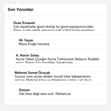
Son Yorumlar
Ozan Emaneti
Çok teşekkürler güzel dostlar bu güzel paylaşımınızdan
dolayı sizleri tebrik ediyorum halk kültürümüze emeğimiz
geçti ise ne mutlu bizlere sizlerin sayesinde türkülerimiz
ölmeyecektir tekrar teşekkürler saygılarımla
Ali Yazan
Musa Eroğlu hocama
A. Kerim Soley
Açma Yaban Çiçeğim Açma Türküsünün Notasını Bulabilir
miyiz ?İlginiz İçin Şimdiden Teşekkürler.
Mehmet Servet Özuçak
Suçsuz yere asılan dedem İsmail kibar babaannemin
amcası Mehmet kibar ve diğerlerinin ruhları şad olsun.
Kahrolsun Cemal paşa
Osman
Site fena degil ama surli. Reklamvar