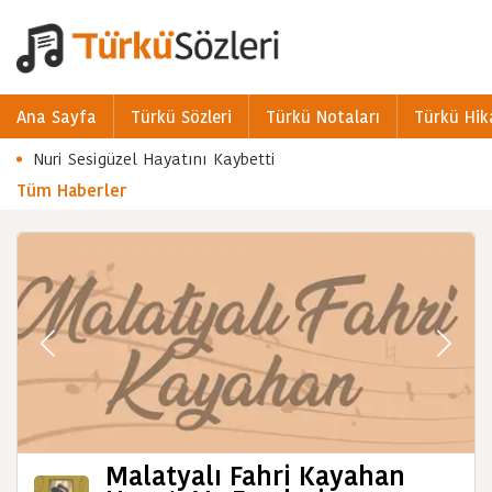
Ana Sayfa
Türkü Sözleri
Türkü Notaları
Türkü Hik
Nuri Sesigüzel Hayatını Kaybetti
Tüm Haberler
Malatyalı Fahri Kayahan