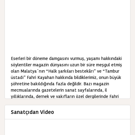
Eserleri bir döneme damgasını vurmuş, yaşamı hakkındaki
söylentiler magazin dünyasını uzun bir süre meşgul etmiş
olan Malatya´nın “Halk şarkıları bestekârı” ve “Tambur
üstadı” Fahri Kayahan hakkında bildiklerimiz, onun büyük
şöhretine bakıldığında fazla değildir. Bazı magazin
mecmualarında gazetelerin sanat sayfalarında, il
yıllıklarında, dernek ve vakıfların özel dergilerinde Fahri
Kayahan´la ilgili kısıtlı bilgileri elde etmek mümkünse de
bunların hiçbiri bir sanatçı monografisi oluşturmaya
Sanatçıdan Video
yeterli belge ve bilgileri içermemektedir…
Fahri Kayahan 1918 yılında Malatya´da doğdu. Babası
Gaffar Ağa sülalesinden Mustafa Bey, annesi Şam Kadısı
´nın kızı Şerife Hanım´dır. Şerife Hanım ile Mustafa Bey