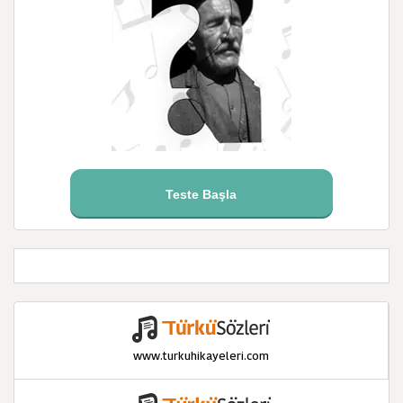
duygulu, samimi kişiliğiyle tanınmıştır. İçki ve sigara
kullanmayışı onun hiçbir zaman “aşırı” davranışlarda
bulunmamasının sebebi olarak gösterilir.
Ancak bu fazlasıyla hassas mizacı kendisine her zaman
ağır faturalar çıkarmıştır. Bilhassa hayatının son
döneminde yaşadığı talihsiz olay karşısında dayanma
gücünü yitirmiştir. 1969 yılının ilk yarısıdır. Kayahan o
sıralar Galatasaray Kalyoncu Kulluk´ta Ömer İnönü´ye ait
bir evde oturmaktadır. Bir gece akrabalarından Avni
Kurtbilek´in evine misafir olarak gitmiştir. Gece yarısı eve
döndüğünde evinin soyulduğunu görür. Bütün plakları,
Teste Başla
elbiseleri, kıymetli özel eşyaları, evinde ne varsa
götürülmüştür. Olay karşısında şok geçiren Kayahan
hastaneye kaldırılır. Çilelerle ve sıkıntılarla dolu bir
yaşamın ardından yaşanan bu olay karşısında vücudu ve
gönlü dirençsiz kalmıştır. Yaklaşık bir ay hastanede yatar.
Doktorların olağanüstü çabalarına rağmen
kurtarılamayarak 22 Nisan 1969 Salı günü yaşama veda
eder. Zincirlikuyu Mezarlığı´nda defnedilmiştir.
www.turkuhikayeleri.com
KAYNAK : www.turkusokagi.com