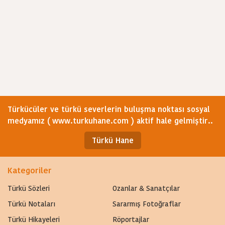
Türkücüler ve türkü severlerin buluşma noktası sosyal
medyamız ( www.turkuhane.com ) aktif hale gelmiştir..
Türkü Hane
Kategoriler
Türkü Sözleri
Ozanlar & Sanatçılar
Türkü Notaları
Sararmış Fotoğraflar
Türkü Hikayeleri
Röportajlar