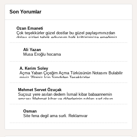
Son Yorumlar
Ozan Emaneti
Çok teşekkürler güzel dostlar bu güzel paylaşımınızdan
dolayı sizleri tebrik ediyorum halk kültürümüze emeğimiz
geçti ise ne mutlu bizlere sizlerin sayesinde türkülerimiz
ölmeyecektir tekrar teşekkürler saygılarımla
Ali Yazan
Musa Eroğlu hocama
A. Kerim Soley
Açma Yaban Çiçeğim Açma Türküsünün Notasını Bulabilir
miyiz ?İlginiz İçin Şimdiden Teşekkürler.
Mehmet Servet Özuçak
Suçsuz yere asılan dedem İsmail kibar babaannemin
amcası Mehmet kibar ve diğerlerinin ruhları şad olsun.
Kahrolsun Cemal paşa
Osman
Site fena degil ama surli. Reklamvar