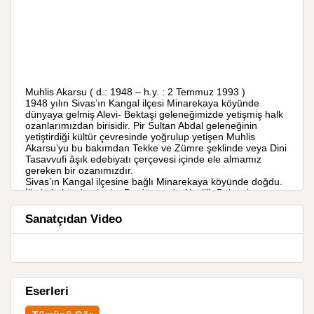
Muhlis Akarsu ( d.: 1948 – h.y. : 2 Temmuz 1993 )
1948 yılın Sivas’ın Kangal ilçesi Minarekaya köyünde
dünyaya gelmiş Alevi- Bektaşi geleneğimizde yetişmiş halk
ozanlarımızdan birisidir. Pir Sultan Abdal geleneğinin
yetiştirdiği kültür çevresinde yoğrulup yetişen Muhlis
Akarsu’yu bu bakımdan Tekke ve Zümre şeklinde veya Dini
Tasavvufi âşık edebiyatı çerçevesi içinde ele almamız
gereken bir ozanımızdır.
Sivas’ın Kangal ilçesine bağlı Minarekaya köyünde doğdu.
İlkokulu köyde okudu. Bu dönemde Alevilik-Bektaşi
cemlerinde yörenin seyitlerinin ve ozanlarının etkisinde
kalarak saz çalıp söylemeye de başladıKangal ve
Sanatçıdan Video
Minarekaya’daki cem evlerinde saz çalıp söyleyen alevi
Bektaşi ozanlar onun zihninde oluşmayan ilk
mayalanmaları oluşturmuştu.
Bu cemlerde öğrendiği Alevi-Bektaşi kültürü öğrendiği sazı
ve sözü ile çalıp söylemeye başladı. Âşıklık geleneğini ve
saz çalma yeteneğini yöresindeki âşıklardan veya
Eserleri
yörelerine gelip giden âşıkların sayesinde geliştirdi.
1962 yılında ilkokulu bitirdikten sonra köyündeki cemlerde