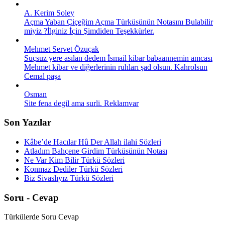
A. Kerim Soley
Açma Yaban Çiçeğim Açma Türküsünün Notasını Bulabilir
miyiz ?İlginiz İçin Şimdiden Teşekkürler.
Mehmet Servet Özuçak
Suçsuz yere asılan dedem İsmail kibar babaannemin amcası
Mehmet kibar ve diğerlerinin ruhları şad olsun. Kahrolsun
Cemal paşa
Osman
Site fena degil ama surli. Reklamvar
Son Yazılar
Kâbe’de Hacılar Hû Der Allah ilahi Sözleri
Atladım Bahçene Girdim Türküsünün Notası
Ne Var Kim Bilir Türkü Sözleri
Konmaz Dediler Türkü Sözleri
Biz Sivaslıyız Türkü Sözleri
Soru - Cevap
Türkülerde Soru Cevap