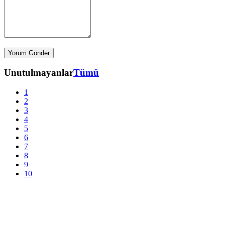
Unutulmayanlar
Tümü
1
2
3
4
5
6
7
8
9
10