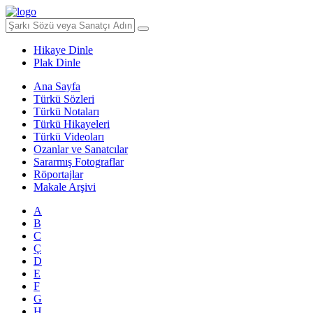
Hikaye Dinle
Plak Dinle
Ana Sayfa
Türkü Sözleri
Türkü Notaları
Türkü Hikayeleri
Türkü Videoları
Ozanlar ve Sanatcılar
Sararmış Fotograflar
Röportajlar
Makale Arşivi
A
B
C
Ç
D
E
F
G
H