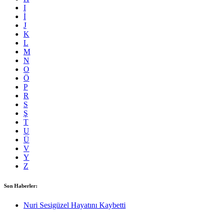
I
İ
J
K
L
M
N
O
Ö
P
R
S
Ş
T
U
Ü
V
Y
Z
Son Haberler:
Nuri Sesigüzel Hayatını Kaybetti