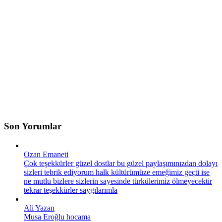
Son Yorumlar
Ozan Emaneti
Çok teşekkürler güzel dostlar bu güzel paylaşımınızdan dolayı
sizleri tebrik ediyorum halk kültürümüze emeğimiz geçti ise
ne mutlu bizlere sizlerin sayesinde türkülerimiz ölmeyecektir
tekrar teşekkürler saygılarımla
Ali Yazan
Musa Eroğlu hocama