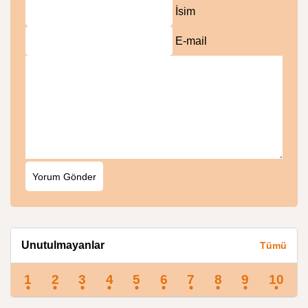
İsim
E-mail
Unutulmayanlar
Tümü
1
2
3
4
5
6
7
8
9
10