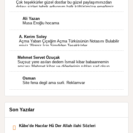
Çok teşekkürler güzel dostlar bu güzel paylaşımınızdan
dolayı sizleri tebrik ediyorum halk kültürümüze emeğimiz
geçti ise ne mutlu bizlere sizlerin sayesinde türkülerimiz
ölmeyecektir tekrar teşekkürler saygılarımla
Ali Yazan
Musa Eroğlu hocama
A. Kerim Soley
Açma Yaban Çiçeğim Açma Türküsünün Notasını Bulabilir
miyiz ?İlginiz İçin Şimdiden Teşekkürler.
Mehmet Servet Özuçak
Suçsuz yere asılan dedem İsmail kibar babaannemin
amcası Mehmet kibar ve diğerlerinin ruhları şad olsun.
Kahrolsun Cemal paşa
Osman
Site fena degil ama surli. Reklamvar
Son Yazılar
Kâbe’de Hacılar Hû Der Allah ilahi Sözleri