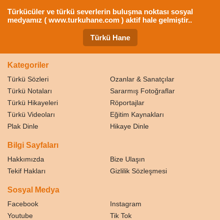
Türkücüler ve türkü severlerin buluşma noktası sosyal
medyamız ( www.turkuhane.com ) aktif hale gelmiştir..
Türkü Hane
Kategoriler
Türkü Sözleri
Ozanlar & Sanatçılar
Türkü Notaları
Sararmış Fotoğraflar
Türkü Hikayeleri
Röportajlar
Türkü Videoları
Eğitim Kaynakları
Plak Dinle
Hikaye Dinle
Bilgi Sayfaları
Hakkımızda
Bize Ulaşın
Tekif Hakları
Gizlilik Sözleşmesi
Sosyal Medya
Facebook
Instagram
Youtube
Tik Tok