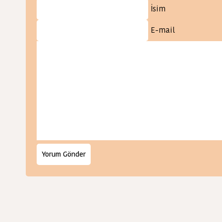
İsim
E-mail