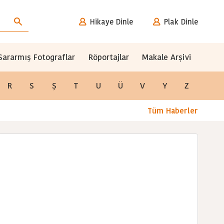
Hikaye Dinle
Plak Dinle
Sararmış Fotograflar
Röportajlar
Makale Arşivi
R
S
Ş
T
U
Ü
V
Y
Z
Tüm Haberler