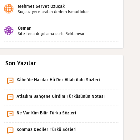
Mehmet Servet Özuçak
Suçsuz yere asılan dedem İsmail kibar
babaannemin amcası Mehmet kibar ve diğerlerinin
ruhları şad olsun. Kahrolsun Cemal paşa
Osman
Site fena degil ama surli. Reklamvar
Son Yazılar
Kâbe’de Hacılar Hû Der Allah ilahi Sözleri
Atladım Bahçene Girdim Türküsünün Notası
Ne Var Kim Bilir Türkü Sözleri
Konmaz Dediler Türkü Sözleri