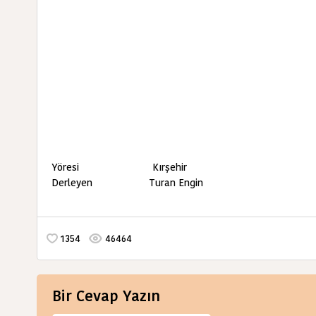
Yöresi Kırşehir
Derleyen Turan Engin
1354
46464
Bir Cevap Yazın