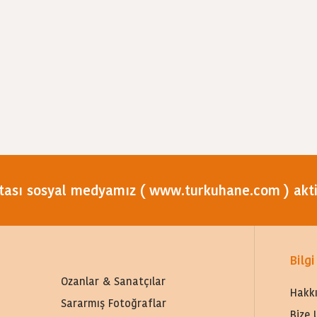
tası sosyal medyamız ( www.turkuhane.com ) aktif
Bilgi
Ozanlar & Sanatçılar
Hakk
Sararmış Fotoğraflar
Bize 