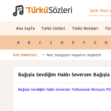
Ana Sayfa
Türkü Sözleri
Türkü Notaları
Tür
A
B
C
Ç
D
E
F
G
H
Son Haberler:
Nuri Sesigüzel Hayatını Kaybetti
Bağışla Sevdiğim Hakkı Seversen Bağışla
Bağışla Sevdiğim Hakkı Seversen Türküsünün Notasını PDF 