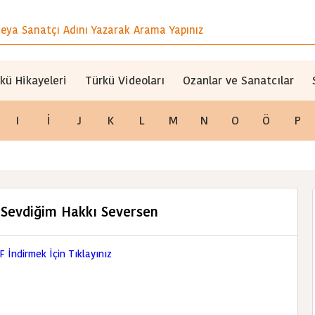
kü Hikayeleri
Türkü Videoları
Ozanlar ve Sanatcılar
I
İ
J
K
L
M
N
O
Ö
P
 Sevdiğim Hakkı Seversen
İndirmek İçin Tıklayınız