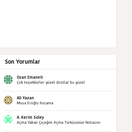
Son Yorumlar
Ozan Emaneti
Çok teşekkürler güzel dostlar bu güzel
paylaşımınızdan dolayı sizleri tebrik ediyorum halk
kültürümüze emeğimiz geçti ise ne mutlu bizlere
Ali Yazan
sizlerin sayesinde türkülerimiz ölmeyecektir tekrar
Musa Eroğlu hocama
teşekkürler saygılarımla
A. Kerim Soley
Açma Yaban Çiçeğim Açma Türküsünün Notasını
Bulabilir miyiz ?İlginiz İçin Şimdiden Teşekkürler.