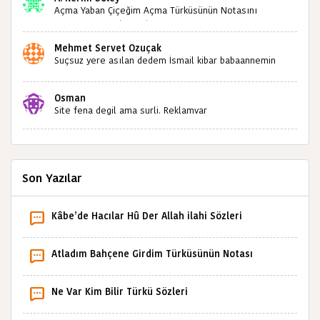
Açma Yaban Çiçeğim Açma Türküsünün Notasını
Bulabilir miyiz ?İlginiz İçin Şimdiden Teşekkürler.
Mehmet Servet Özuçak
Suçsuz yere asılan dedem İsmail kibar babaannemin
amcası Mehmet kibar ve diğerlerinin ruhları şad olsun.
Kahrolsun Cemal paşa
Osman
Site fena degil ama surli. Reklamvar
Son Yazılar
Kâbe’de Hacılar Hû Der Allah ilahi Sözleri
Atladım Bahçene Girdim Türküsünün Notası
Ne Var Kim Bilir Türkü Sözleri