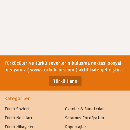
Türkücüler ve türkü severlerin buluşma noktası sosyal
medyamız ( www.turkuhane.com ) aktif hale gelmiştir..
Türkü Hane
Kategoriler
Türkü Sözleri
Ozanlar & Sanatçılar
Türkü Notaları
Sararmış Fotoğraflar
Türkü Hikayeleri
Röportajlar