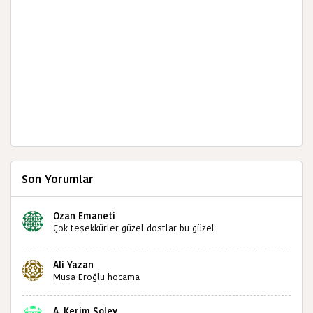
Son Yorumlar
Ozan Emaneti
Çok teşekkürler güzel dostlar bu güzel
paylaşımınızdan dolayı sizleri tebrik ediyorum halk
kültürümüze emeğimiz geçti ise ne mutlu bizlere
Ali Yazan
sizlerin sayesinde türkülerimiz ölmeyecektir tekrar
Musa Eroğlu hocama
teşekkürler saygılarımla
A. Kerim Soley