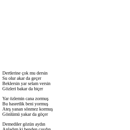
Dertlerine çok mu dersin
Su olur akar da geçer
Beklersin yar selam versin
Gözleri bakar da biçer
Yar özlemin cana zormuş
Bu hasretlik beni yormuş
Ateş yanan sönmez kormuş
Gönlümü yakar da göçer
Demediler gözün aydın
Anladım ki benden caydın