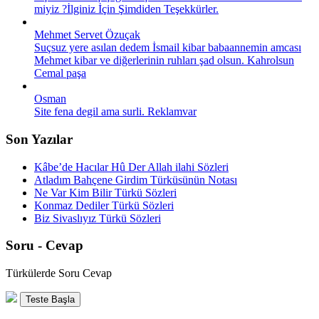
miyiz ?İlginiz İçin Şimdiden Teşekkürler.
Mehmet Servet Özuçak
Suçsuz yere asılan dedem İsmail kibar babaannemin amcası
Mehmet kibar ve diğerlerinin ruhları şad olsun. Kahrolsun
Cemal paşa
Osman
Site fena degil ama surli. Reklamvar
Son Yazılar
Kâbe’de Hacılar Hû Der Allah ilahi Sözleri
Atladım Bahçene Girdim Türküsünün Notası
Ne Var Kim Bilir Türkü Sözleri
Konmaz Dediler Türkü Sözleri
Biz Sivaslıyız Türkü Sözleri
Soru - Cevap
Türkülerde Soru Cevap
Teste Başla