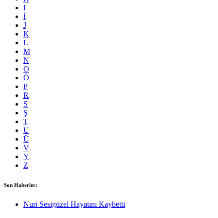
I
İ
J
K
L
M
N
O
Ö
P
R
S
Ş
T
U
Ü
V
Y
Z
Son Haberler:
Nuri Sesigüzel Hayatını Kaybetti