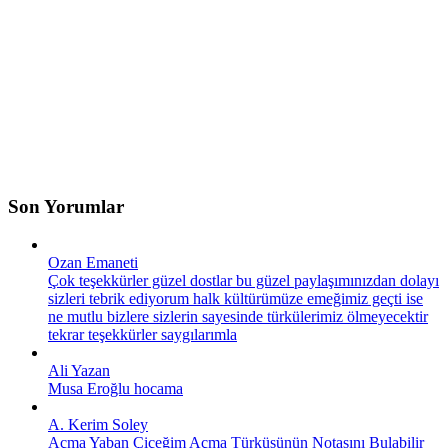
Son Yorumlar
Ozan Emaneti
Çok teşekkürler güzel dostlar bu güzel paylaşımınızdan dolayı
sizleri tebrik ediyorum halk kültürümüze emeğimiz geçti ise
ne mutlu bizlere sizlerin sayesinde türkülerimiz ölmeyecektir
tekrar teşekkürler saygılarımla
Ali Yazan
Musa Eroğlu hocama
A. Kerim Soley
Açma Yaban Çiçeğim Açma Türküsünün Notasını Bulabilir