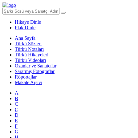
Hikaye Dinle
Plak Dinle
Ana Sayfa
Türkü Sözleri
Türkü Notaları
Türkü Hikayeleri
Türkü Videoları
Ozanlar ve Sanatcılar
Sararmış Fotograflar
Röportajlar
Makale Arşivi
A
B
C
Ç
D
E
F
G
H