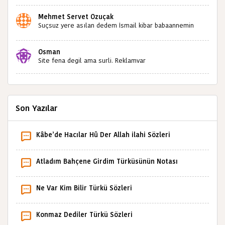
Bulabilir miyiz ?İlginiz İçin Şimdiden Teşekkürler.
Mehmet Servet Özuçak
Suçsuz yere asılan dedem İsmail kibar babaannemin
amcası Mehmet kibar ve diğerlerinin ruhları şad olsun.
Kahrolsun Cemal paşa
Osman
Site fena degil ama surli. Reklamvar
Son Yazılar
Kâbe’de Hacılar Hû Der Allah ilahi Sözleri
Atladım Bahçene Girdim Türküsünün Notası
Ne Var Kim Bilir Türkü Sözleri
Konmaz Dediler Türkü Sözleri