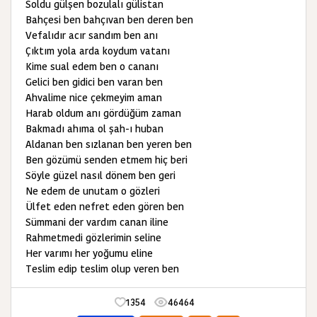
Soldu gülşen bozulalı gülistan
Bahçesi ben bahçıvan ben deren ben
Vefalıdır acır sandım ben anı
Çıktım yola arda koydum vatanı
Kime sual edem ben o cananı
Gelici ben gidici ben varan ben
Ahvalime nice çekmeyim aman
Harab oldum anı gördüğüm zaman
Bakmadı ahıma ol şah-ı huban
Aldanan ben sızlanan ben yeren ben
Ben gözümü senden etmem hiç beri
Söyle güzel nasıl dönem ben geri
Ne edem de unutam o gözleri
Ülfet eden nefret eden gören ben
Sümmani der vardım canan iline
Rahmetmedi gözlerimin seline
Her varımı her yoğumu eline
Teslim edip teslim olup veren ben
1354
46464