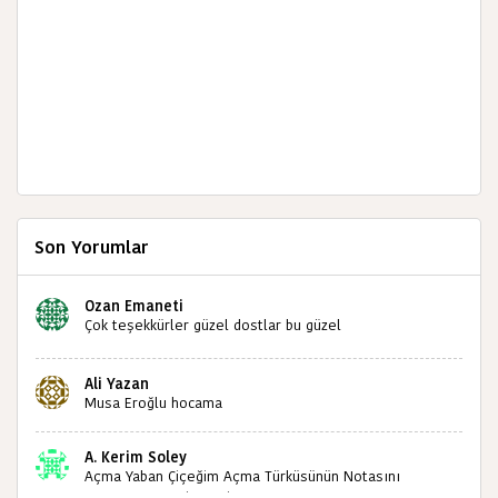
Son Yorumlar
Ozan Emaneti
Çok teşekkürler güzel dostlar bu güzel
paylaşımınızdan dolayı sizleri tebrik ediyorum halk
kültürümüze emeğimiz geçti ise ne mutlu bizlere
Ali Yazan
sizlerin sayesinde türkülerimiz ölmeyecektir tekrar
Musa Eroğlu hocama
teşekkürler saygılarımla
A. Kerim Soley
Açma Yaban Çiçeğim Açma Türküsünün Notasını