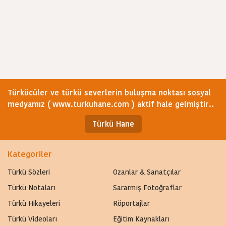
Türkücüler ve türkü severlerin buluşma noktası sosyal
medyamız ( www.turkuhane.com ) aktif hale gelmiştir..
Türkü Hane
Kategoriler
Türkü Sözleri
Ozanlar & Sanatçılar
Türkü Notaları
Sararmış Fotoğraflar
Türkü Hikayeleri
Röportajlar
Türkü Videoları
Eğitim Kaynakları