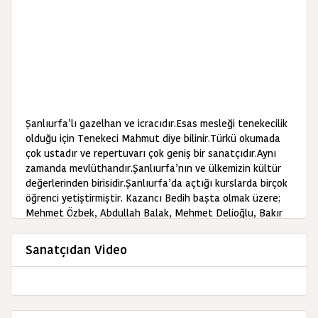
Şanlıurfa’lı gazelhan ve icracıdır.Esas mesleği tenekecilik
olduğu için Tenekeci Mahmut diye bilinir.Türkü okumada
çok ustadır ve repertuvarı çok geniş bir sanatçıdır.Aynı
zamanda mevlüthandır.Şanlıurfa’nın ve ülkemizin kültür
değerlerinden birisidir.Şanlıurfa’da açtığı kurslarda birçok
öğrenci yetiştirmiştir. Kazancı Bedih başta olmak üzere;
Mehmet Özbek, Abdullah Balak, Mehmet Delioğlu, Bakır
Karadağlı ve Halil Sezgin gibi sanatçılara katkıları
büyüktür.
Sanatçıdan Video