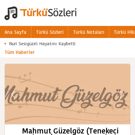
Ana Sayfa
Türkü Sözleri
Türkü Notaları
Türkü Hik
Nuri Sesigüzel Hayatını Kaybetti
Tüm Haberler
Mahmut Güzelgöz (Tenekeci