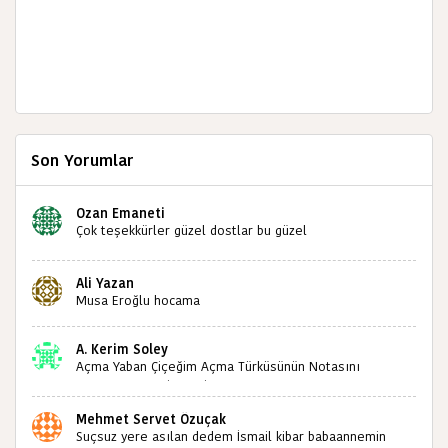
Son Yorumlar
Ozan Emaneti
Çok teşekkürler güzel dostlar bu güzel
paylaşımınızdan dolayı sizleri tebrik ediyorum halk
kültürümüze emeğimiz geçti ise ne mutlu bizlere
Ali Yazan
sizlerin sayesinde türkülerimiz ölmeyecektir tekrar
Musa Eroğlu hocama
teşekkürler saygılarımla
A. Kerim Soley
Açma Yaban Çiçeğim Açma Türküsünün Notasını
Bulabilir miyiz ?İlginiz İçin Şimdiden Teşekkürler.
Mehmet Servet Özuçak
Suçsuz yere asılan dedem İsmail kibar babaannemin