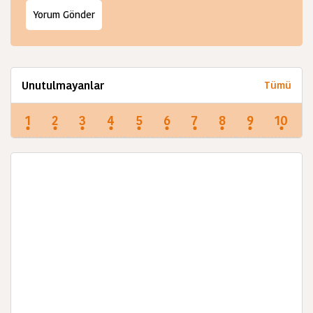
Unutulmayanlar
Tümü
1
2
3
4
5
6
7
8
9
10