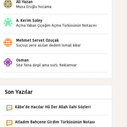
Ali Yazan
sizlerin sayesinde türkülerimiz ölmeyecektir tekrar
Musa Eroğlu hocama
teşekkürler saygılarımla
A. Kerim Soley
Açma Yaban Çiçeğim Açma Türküsünün Notasını
Bulabilir miyiz ?İlginiz İçin Şimdiden Teşekkürler.
Mehmet Servet Özuçak
Suçsuz yere asılan dedem İsmail kibar
babaannemin amcası Mehmet kibar ve diğerlerinin
ruhları şad olsun. Kahrolsun Cemal paşa
Osman
Site fena degil ama surli. Reklamvar
Son Yazılar
Kâbe’de Hacılar Hû Der Allah ilahi Sözleri
Atladım Bahçene Girdim Türküsünün Notası