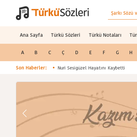
Ana Sayfa
Türkü Sözleri
Türkü Notaları
Tür
A
B
C
Ç
D
E
F
G
H
Son Haberler:
Nuri Sesigüzel Hayatını Kaybetti