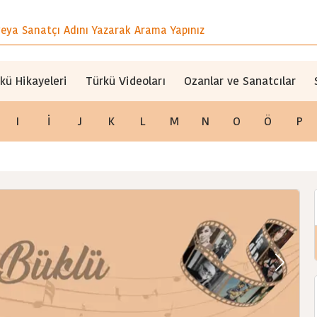
kü Hikayeleri
Türkü Videoları
Ozanlar ve Sanatcılar
I
İ
J
K
L
M
N
O
Ö
P