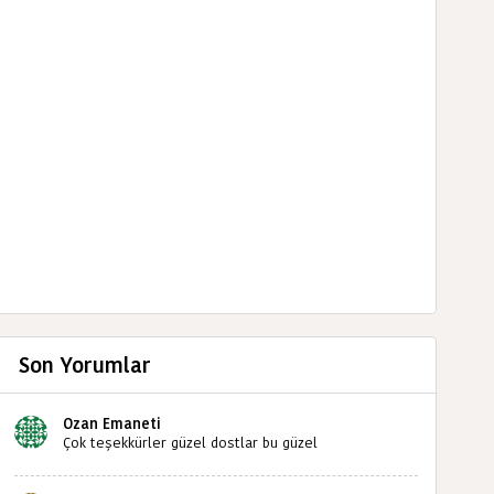
Son Yorumlar
Ozan Emaneti
Çok teşekkürler güzel dostlar bu güzel
paylaşımınızdan dolayı sizleri tebrik ediyorum halk
kültürümüze emeğimiz geçti ise ne mutlu bizlere