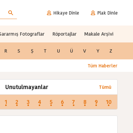
Hikaye Dinle
Plak Dinle
Sararmış Fotograflar
Röportajlar
Makale Arşivi
R
S
Ş
T
U
Ü
V
Y
Z
Tüm Haberler
Unutulmayanlar
Tümü
1
2
3
4
5
6
7
8
9
10