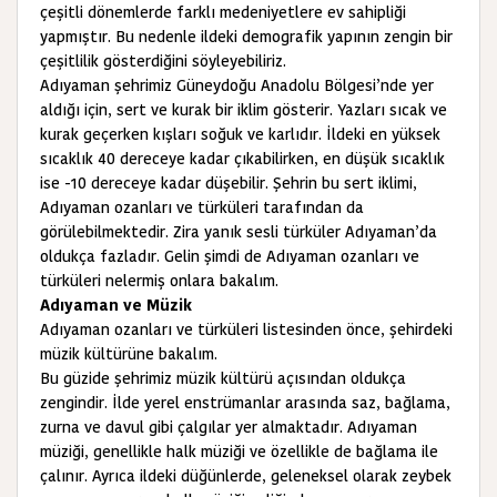
çeşitli dönemlerde farklı medeniyetlere ev sahipliği
yapmıştır. Bu nedenle ildeki demografik yapının zengin bir
çeşitlilik gösterdiğini söyleyebiliriz.
Adıyaman şehrimiz Güneydoğu Anadolu Bölgesi’nde yer
aldığı için, sert ve kurak bir iklim gösterir. Yazları sıcak ve
kurak geçerken kışları soğuk ve karlıdır. İldeki en yüksek
sıcaklık 40 dereceye kadar çıkabilirken, en düşük sıcaklık
ise -10 dereceye kadar düşebilir. Şehrin bu sert iklimi,
Adıyaman ozanları ve türküleri tarafından da
görülebilmektedir. Zira yanık sesli türküler Adıyaman’da
oldukça fazladır. Gelin şimdi de Adıyaman ozanları ve
türküleri nelermiş onlara bakalım.
Adıyaman ve Müzik
Adıyaman ozanları ve türküleri listesinden önce, şehirdeki
müzik kültürüne bakalım.
Bu güzide şehrimiz müzik kültürü açısından oldukça
zengindir. İlde yerel enstrümanlar arasında saz, bağlama,
zurna ve davul gibi çalgılar yer almaktadır. Adıyaman
müziği, genellikle halk müziği ve özellikle de bağlama ile
çalınır. Ayrıca ildeki düğünlerde, geleneksel olarak zeybek