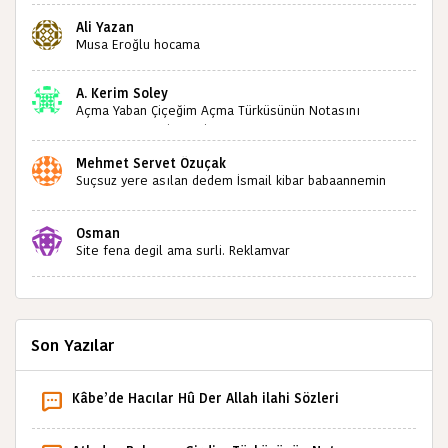
kültürümüze emeğimiz geçti ise ne mutlu bizlere
Ali Yazan
sizlerin sayesinde türkülerimiz ölmeyecektir tekrar
Musa Eroğlu hocama
teşekkürler saygılarımla
A. Kerim Soley
Açma Yaban Çiçeğim Açma Türküsünün Notasını
Bulabilir miyiz ?İlginiz İçin Şimdiden Teşekkürler.
Mehmet Servet Özuçak
Suçsuz yere asılan dedem İsmail kibar babaannemin
amcası Mehmet kibar ve diğerlerinin ruhları şad olsun.
Kahrolsun Cemal paşa
Osman
Site fena degil ama surli. Reklamvar
Son Yazılar
Kâbe’de Hacılar Hû Der Allah ilahi Sözleri