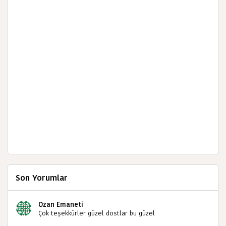
Son Yorumlar
Ozan Emaneti
Çok teşekkürler güzel dostlar bu güzel
paylaşımınızdan dolayı sizleri tebrik ediyorum halk