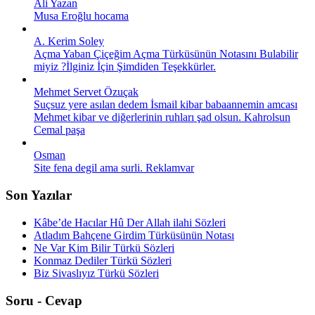
Ali Yazan
Musa Eroğlu hocama
A. Kerim Soley
Açma Yaban Çiçeğim Açma Türküsünün Notasını Bulabilir
miyiz ?İlginiz İçin Şimdiden Teşekkürler.
Mehmet Servet Özuçak
Suçsuz yere asılan dedem İsmail kibar babaannemin amcası
Mehmet kibar ve diğerlerinin ruhları şad olsun. Kahrolsun
Cemal paşa
Osman
Site fena degil ama surli. Reklamvar
Son Yazılar
Kâbe’de Hacılar Hû Der Allah ilahi Sözleri
Atladım Bahçene Girdim Türküsünün Notası
Ne Var Kim Bilir Türkü Sözleri
Konmaz Dediler Türkü Sözleri
Biz Sivaslıyız Türkü Sözleri
Soru - Cevap