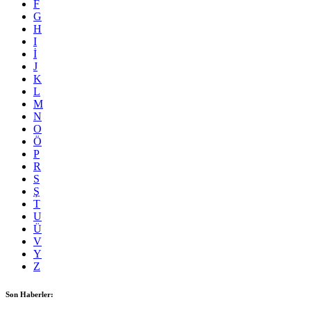
F
G
H
I
İ
J
K
L
M
N
O
Ö
P
R
S
Ş
T
U
Ü
V
Y
Z
Son Haberler: