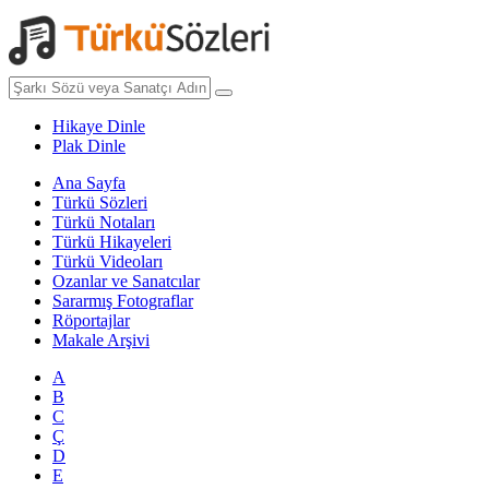
Hikaye Dinle
Plak Dinle
Ana Sayfa
Türkü Sözleri
Türkü Notaları
Türkü Hikayeleri
Türkü Videoları
Ozanlar ve Sanatcılar
Sararmış Fotograflar
Röportajlar
Makale Arşivi
A
B
C
Ç
D
E