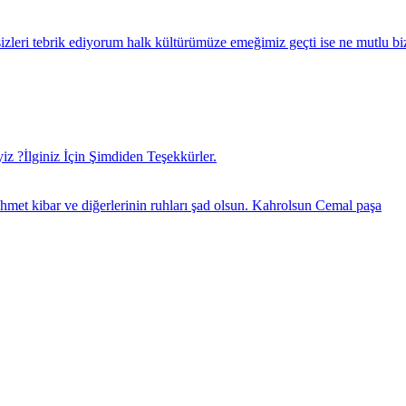
izleri tebrik ediyorum halk kültürümüze emeğimiz geçti ise ne mutlu bizl
 ?İlginiz İçin Şimdiden Teşekkürler.
met kibar ve diğerlerinin ruhları şad olsun. Kahrolsun Cemal paşa