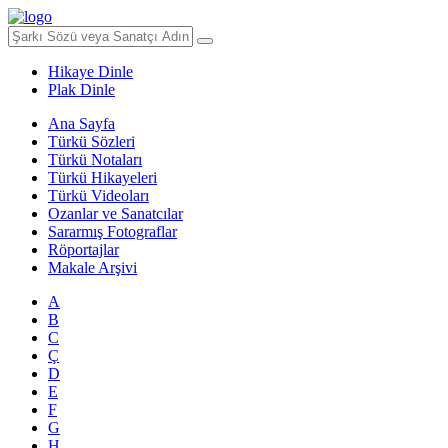
Hikaye Dinle
Plak Dinle
Ana Sayfa
Türkü Sözleri
Türkü Notaları
Türkü Hikayeleri
Türkü Videoları
Ozanlar ve Sanatcılar
Sararmış Fotograflar
Röportajlar
Makale Arşivi
A
B
C
Ç
D
E
F
G
H