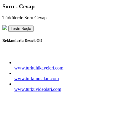
Soru - Cevap
Türkülerde Soru Cevap
Teste Başla
Reklamlarla Destek Ol!
www.turkuhikayeleri.com
www.turkunotalari.com
www.turkuvideolari.com