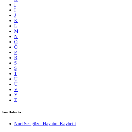
I
İ
J
K
L
M
N
O
Ö
P
R
S
Ş
T
U
Ü
V
Y
Z
Son Haberler:
Nuri Sesigüzel Hayatını Kaybetti