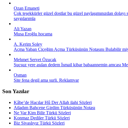
Ozan Emaneti
Çok teşekkürler güzel dostlar bu güzel paylaşımınızdan dolayı s
saygılarımla
Ali Yazan
Musa Eroğlu hocama
A. Kerim Soley
Açma Yaban Çiçeğim Açma Türküsünün Notasını Bulabilir miyiz
Mehmet Servet Özuçak
Suçsuz yere asılan dedem İsmail kibar babaannemin amcası Meh
Osman
Site fena degil ama surli. Reklamvar
Son Yazılar
Kâbe’de Hacılar Hû Der Allah ilahi Sözleri
Atladım Bahçene Girdim Türküsünün Notası
Ne Var Kim Bilir Türkü Sözleri
Konmaz Dediler Türkü Sözleri
Biz Sivaslıyız Türkü Sözleri