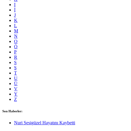
I
İ
J
K
L
M
N
O
Ö
P
R
S
Ş
T
U
Ü
V
Y
Z
Son Haberler:
Nuri Sesigüzel Hayatını Kaybetti