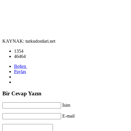
KAYNAK: turkudostlari.net
1354
46464
Beğen
Paylaş
Bir Cevap Yazın
İsim
E-mail