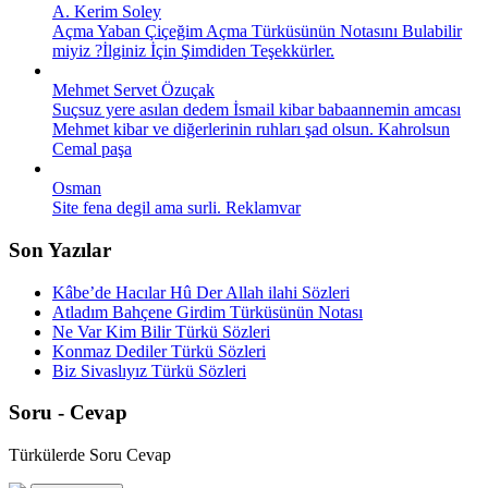
A. Kerim Soley
Açma Yaban Çiçeğim Açma Türküsünün Notasını Bulabilir
miyiz ?İlginiz İçin Şimdiden Teşekkürler.
Mehmet Servet Özuçak
Suçsuz yere asılan dedem İsmail kibar babaannemin amcası
Mehmet kibar ve diğerlerinin ruhları şad olsun. Kahrolsun
Cemal paşa
Osman
Site fena degil ama surli. Reklamvar
Son Yazılar
Kâbe’de Hacılar Hû Der Allah ilahi Sözleri
Atladım Bahçene Girdim Türküsünün Notası
Ne Var Kim Bilir Türkü Sözleri
Konmaz Dediler Türkü Sözleri
Biz Sivaslıyız Türkü Sözleri
Soru - Cevap
Türkülerde Soru Cevap