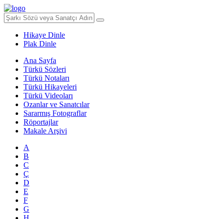
Hikaye Dinle
Plak Dinle
Ana Sayfa
Türkü Sözleri
Türkü Notaları
Türkü Hikayeleri
Türkü Videoları
Ozanlar ve Sanatcılar
Sararmış Fotograflar
Röportajlar
Makale Arşivi
A
B
C
Ç
D
E
F
G
H