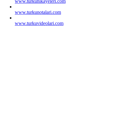
www.turkuhikayeleri.com
www.turkunotalari.com
www.turkuvideolari.com