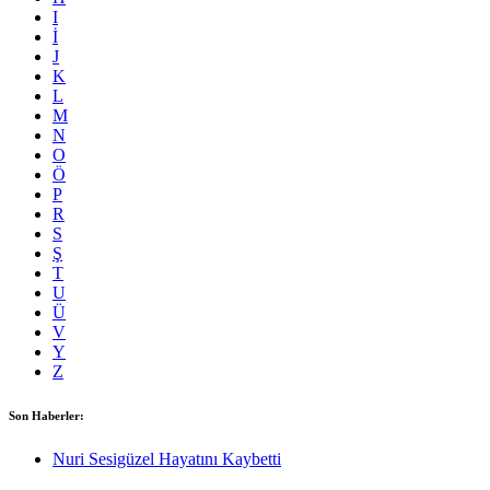
I
İ
J
K
L
M
N
O
Ö
P
R
S
Ş
T
U
Ü
V
Y
Z
Son Haberler:
Nuri Sesigüzel Hayatını Kaybetti