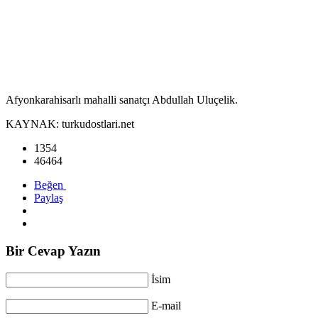
Afyonkarahisarlı mahalli sanatçı Abdullah Uluçelik.
KAYNAK: turkudostlari.net
1354
46464
Beğen
Paylaş
Bir Cevap Yazın
İsim
E-mail