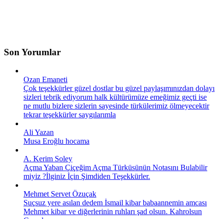
Son Yorumlar
Ozan Emaneti
Çok teşekkürler güzel dostlar bu güzel paylaşımınızdan dolayı
sizleri tebrik ediyorum halk kültürümüze emeğimiz geçti ise
ne mutlu bizlere sizlerin sayesinde türkülerimiz ölmeyecektir
tekrar teşekkürler saygılarımla
Ali Yazan
Musa Eroğlu hocama
A. Kerim Soley
Açma Yaban Çiçeğim Açma Türküsünün Notasını Bulabilir
miyiz ?İlginiz İçin Şimdiden Teşekkürler.
Mehmet Servet Özuçak
Suçsuz yere asılan dedem İsmail kibar babaannemin amcası
Mehmet kibar ve diğerlerinin ruhları şad olsun. Kahrolsun