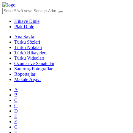
Hikaye Dinle
Plak Dinle
Ana Sayfa
Türkü Sözleri
Türkü Notaları
Türkü Hikayeleri
Türkü Videoları
Ozanlar ve Sanatcılar
Sararmış Fotograflar
Röportajlar
Makale Arşivi
A
B
C
Ç
D
E
F
G
H