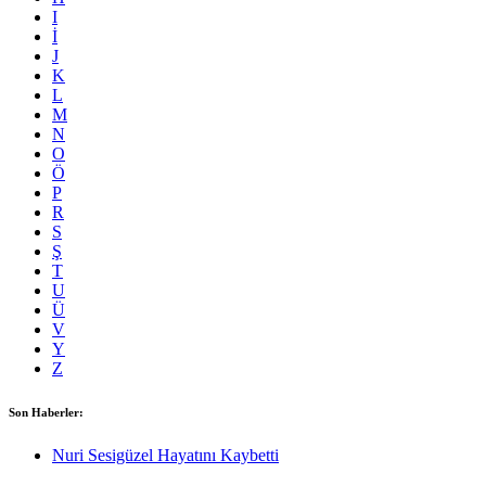
I
İ
J
K
L
M
N
O
Ö
P
R
S
Ş
T
U
Ü
V
Y
Z
Son Haberler:
Nuri Sesigüzel Hayatını Kaybetti