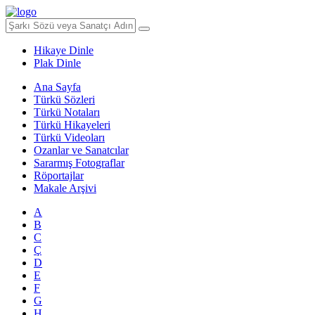
Hikaye Dinle
Plak Dinle
Ana Sayfa
Türkü Sözleri
Türkü Notaları
Türkü Hikayeleri
Türkü Videoları
Ozanlar ve Sanatcılar
Sararmış Fotograflar
Röportajlar
Makale Arşivi
A
B
C
Ç
D
E
F
G
H