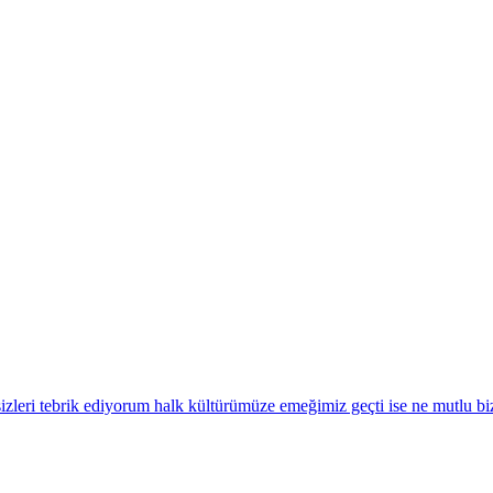
izleri tebrik ediyorum halk kültürümüze emeğimiz geçti ise ne mutlu bizl