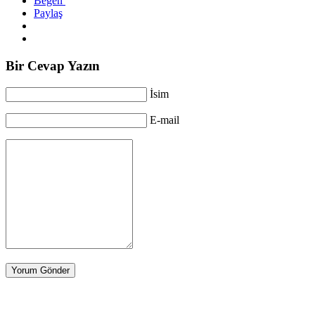
Beğen
Paylaş
Bir Cevap Yazın
İsim
E-mail