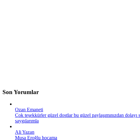
Son Yorumlar
Ozan Emaneti
Çok teşekkürler güzel dostlar bu güzel paylaşımınızdan dolayı s
saygılarımla
Ali Yazan
Musa Eroğlu hocama