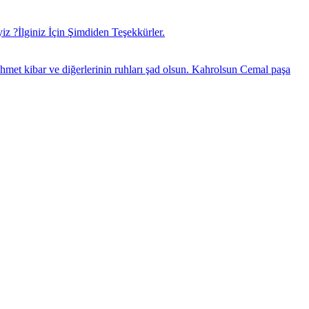
 ?İlginiz İçin Şimdiden Teşekkürler.
met kibar ve diğerlerinin ruhları şad olsun. Kahrolsun Cemal paşa