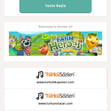
Teste Başla
Reklamlarla Destek Ol!
www.turkuhikayeleri.com
www.turkunotalari.com