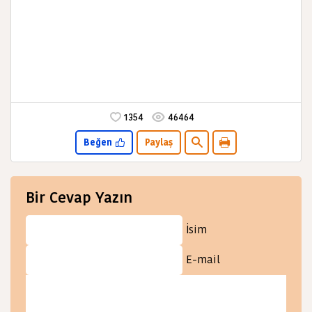
1354
46464
Beğen
Paylaş
Bir Cevap Yazın
İsim
E-mail