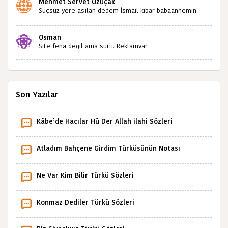
Mehmet Servet Özuçak
Suçsuz yere asılan dedem İsmail kibar babaannemin
amcası Mehmet kibar ve diğerlerinin ruhları şad olsun.
Kahrolsun Cemal paşa
Osman
Site fena degil ama surli. Reklamvar
Son Yazılar
Kâbe’de Hacılar Hû Der Allah ilahi Sözleri
Atladım Bahçene Girdim Türküsünün Notası
Ne Var Kim Bilir Türkü Sözleri
Konmaz Dediler Türkü Sözleri