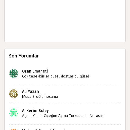
Son Yorumlar
Ozan Emaneti
Çok teşekkürler güzel dostlar bu güzel
paylaşımınızdan dolayı sizleri tebrik ediyorum halk
kültürümüze emeğimiz geçti ise ne mutlu bizlere
Ali Yazan
sizlerin sayesinde türkülerimiz ölmeyecektir tekrar
Musa Eroğlu hocama
teşekkürler saygılarımla
A. Kerim Soley
Açma Yaban Çiçeğim Açma Türküsünün Notasını
Bulabilir miyiz ?İlginiz İçin Şimdiden Teşekkürler.