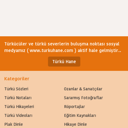
Türkücüler ve türkü severlerin buluşma noktası sosyal
medyamız ( www.turkuhane.com ) aktif hale gelmiştir..
Türkü Hane
Kategoriler
Türkü Sözleri
Ozanlar & Sanatçılar
Türkü Notaları
Sararmış Fotoğraflar
Türkü Hikayeleri
Röportajlar
Türkü Videoları
Eğitim Kaynakları
Plak Dinle
Hikaye Dinle