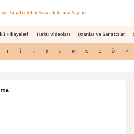
kü Hikayeleri
Türkü Videoları
Ozanlar ve Sanatcılar
I
İ
J
K
L
M
N
O
Ö
P
nıma