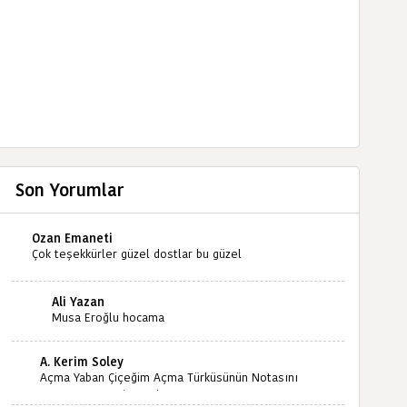
Son Yorumlar
Ozan Emaneti
Çok teşekkürler güzel dostlar bu güzel
paylaşımınızdan dolayı sizleri tebrik ediyorum halk
kültürümüze emeğimiz geçti ise ne mutlu bizlere
Ali Yazan
sizlerin sayesinde türkülerimiz ölmeyecektir tekrar
Musa Eroğlu hocama
teşekkürler saygılarımla
A. Kerim Soley
Açma Yaban Çiçeğim Açma Türküsünün Notasını
Bulabilir miyiz ?İlginiz İçin Şimdiden Teşekkürler.