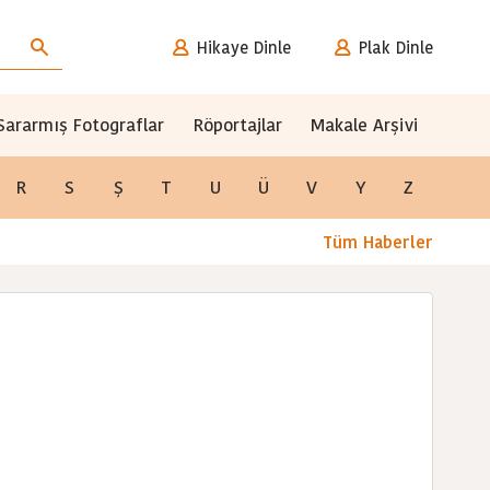
Hikaye Dinle
Plak Dinle
Sararmış Fotograflar
Röportajlar
Makale Arşivi
R
S
Ş
T
U
Ü
V
Y
Z
Tüm Haberler