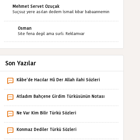
Mehmet Servet Özuçak
Suçsuz yere asılan dedem İsmail kibar babaannemin
amcası Mehmet kibar ve diğerlerinin ruhları şad
olsun. Kahrolsun Cemal paşa
Osman
Site fena degil ama surli. Reklamvar
Son Yazılar
Kâbe’de Hacılar Hû Der Allah ilahi Sözleri
Atladım Bahçene Girdim Türküsünün Notası
Ne Var Kim Bilir Türkü Sözleri
Konmaz Dediler Türkü Sözleri