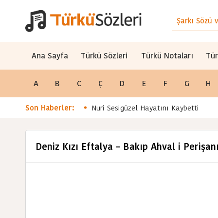
Ana Sayfa
Türkü Sözleri
Türkü Notaları
Tür
A
B
C
Ç
D
E
F
G
H
Son Haberler:
Nuri Sesigüzel Hayatını Kaybetti
Deniz Kızı Eftalya – Bakıp Ahval i Perişa