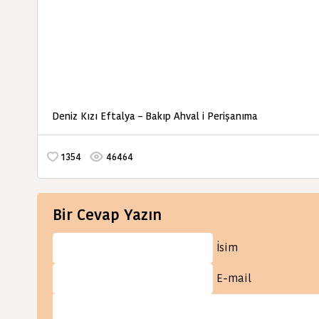
Deniz Kızı Eftalya – Bakıp Ahval i Perişanıma
1354
46464
Bir Cevap Yazın
İsim
E-mail