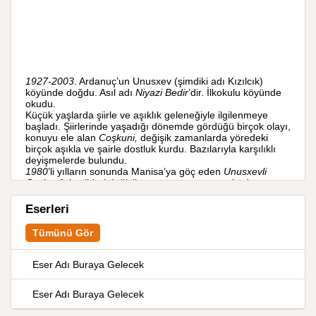
1927-2003
. Ardanuç’un Unusxev (şimdiki adı Kızılcık)
köyünde doğdu. Asıl adı
Niyazi Bedir
’dir. İlkokulu köyünde
okudu.
Küçük yaşlarda şiirle ve aşıklık geleneğiyle ilgilenmeye
başladı. Şiirlerinde yaşadığı dönemde gördüğü birçok olayı,
konuyu ele alan
Coşkuni,
değişik zamanlarda yöredeki
birçok aşıkla ve şairle dostluk kurdu. Bazılarıyla karşılıklı
deyişmelerde bulundu.
1980
’li yılların sonunda Manisa’ya göç eden
Unusxevli
Coşkuni
’nin şiirleri değişik gazete ve araştırmalarda
aktarıldı.
Aşık Coşkuni
Manisa’da öldü ve orada toprağa verildi.
Eserleri
Ayrıca
19.
yüzyılda yaşamış Ermeni asıllı
Erzurumlu
Coşkuni
, asıl adı
İsmail Ataseven
olan
Olurlu Coşkuni
ve
Tümünü Gör
Erzurumlu
Ümit Coşkuni
adlı aşıklar bulunmaktadır.
KAYNAK: ozanlar.biz
Eser Adı Buraya Gelecek
Eser Adı Buraya Gelecek