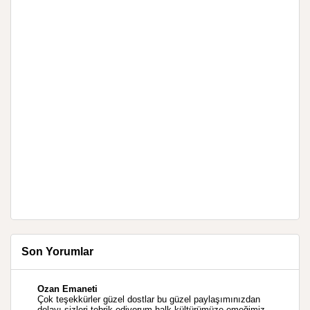
Son Yorumlar
Ozan Emaneti
Çok teşekkürler güzel dostlar bu güzel paylaşımınızdan
dolayı sizleri tebrik ediyorum halk kültürümüze emeğimiz