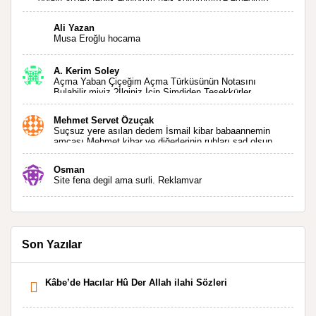
geçti ise ne mutlu bizlere sizlerin sayesinde türkülerimiz
ölmeyecektir tekrar teşekkürler saygılarımla
Ali Yazan
Musa Eroğlu hocama
A. Kerim Soley
Açma Yaban Çiçeğim Açma Türküsünün Notasını
Bulabilir miyiz ?İlginiz İçin Şimdiden Teşekkürler.
Mehmet Servet Özuçak
Suçsuz yere asılan dedem İsmail kibar babaannemin
amcası Mehmet kibar ve diğerlerinin ruhları şad olsun.
Kahrolsun Cemal paşa
Osman
Site fena degil ama surli. Reklamvar
Son Yazılar
Kâbe’de Hacılar Hû Der Allah ilahi Sözleri