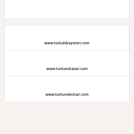
www.turkuhikayeleri.com
www.turkunotalari.com
www.turkuvideolari.com