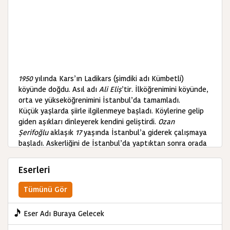
1950
yılında Kars’ın Ladikars (şimdiki adı Kümbetli)
köyünde doğdu. Asıl adı
Ali Eliş
’tir. İlköğrenimini köyünde,
orta ve yükseköğrenimini İstanbul’da tamamladı.
Küçük yaşlarda şiirle ilgilenmeye başladı. Köylerine gelip
giden aşıkları dinleyerek kendini geliştirdi.
Ozan
Şerifoğlu
aklaşık
17
yaşında İstanbul’a giderek çalışmaya
başladı. Askerliğini de İstanbul’da yaptıktan sonra orada
yaşamaya başladı.
Ozan Şerifoğlu
, zamanla karşılaştığı birçok aşık ve şairle
Eserleri
dostluk kurdu ve meclislere katıldı.
Uzun yıllar bir devlet kurumunda çalıştıktan sonra emekli
Tümünü Gör
olan
Şerifoğlu
’nun şiirleri değişik gazete, dergi ve
araştırmada aktarıldı.
Eser Adı Buraya Gelecek
KAYNAK: ozanlar.biz