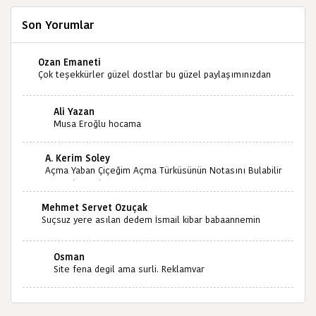
Son Yorumlar
Ozan Emaneti
Çok teşekkürler güzel dostlar bu güzel paylaşımınızdan
dolayı sizleri tebrik ediyorum halk kültürümüze emeğimiz
geçti ise ne mutlu bizlere sizlerin sayesinde türkülerimiz
Ali Yazan
ölmeyecektir tekrar teşekkürler saygılarımla
Musa Eroğlu hocama
A. Kerim Soley
Açma Yaban Çiçeğim Açma Türküsünün Notasını Bulabilir
miyiz ?İlginiz İçin Şimdiden Teşekkürler.
Mehmet Servet Özuçak
Suçsuz yere asılan dedem İsmail kibar babaannemin
amcası Mehmet kibar ve diğerlerinin ruhları şad olsun.
Kahrolsun Cemal paşa
Osman
Site fena degil ama surli. Reklamvar