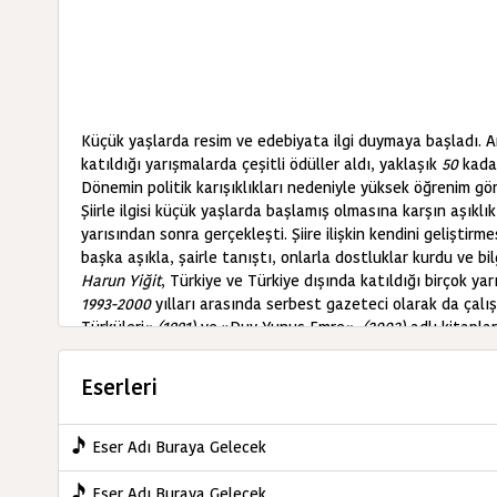
Küçük yaşlarda resim ve edebiyata ilgi duymaya başladı. An
katıldığı yarışmalarda çeşitli ödüller aldı, yaklaşık
50
kadar
Dönemin politik karışıklıkları nedeniyle yüksek öğrenim 
Şiirle ilgisi küçük yaşlarda başlamış olmasına karşın aşıkl
yarısından sonra gerçekleşti. Şiire ilişkin kendini geliştirm
başka aşıkla, şairle tanıştı, onlarla dostluklar kurdu ve bilg
Harun Yiğit
, Türkiye ve Türkiye dışında katıldığı birçok yar
1993-2000
yılları arasında serbest gazeteci olarak da çal
Türküleri«
(1991)
ve »Duy Yunus Emre«,
(2003)
adlı kitaplar
roman çalışması bulunmaktadır.
KAYNAK: ozanlar.biz
Eserleri
Eser Adı Buraya Gelecek
Eser Adı Buraya Gelecek