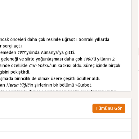
cak önceleri daha çok resimle uğraştı. Sonraki yıllarda
 sergi açtı.
göremeden
1977
yılında Almanya’ya gitti.
ık geleneği ve şiirle yoğunlaşması daha çok
1980
’li yılların
2
.
esinde özellikle
Can Yoksul
’un katkısı oldu. Süreç içinde birçok
isini pekiştirdi.
ışmada birincilik de olmak üzere çeşitli ödüller aldı.
ışan
Harun Yiğit
‘in şiirlerinin bir bölümü »Gurbet
da yayınlandı. Ayrıca yayına hazır başka şiir kitapları ve bir
Tümünü Gör