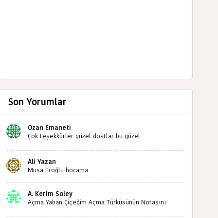
Son Yorumlar
Ozan Emaneti
Çok teşekkürler güzel dostlar bu güzel
paylaşımınızdan dolayı sizleri tebrik ediyorum halk
kültürümüze emeğimiz geçti ise ne mutlu bizlere
Ali Yazan
sizlerin sayesinde türkülerimiz ölmeyecektir tekrar
Musa Eroğlu hocama
teşekkürler saygılarımla
A. Kerim Soley
Açma Yaban Çiçeğim Açma Türküsünün Notasını
Bulabilir miyiz ?İlginiz İçin Şimdiden Teşekkürler.