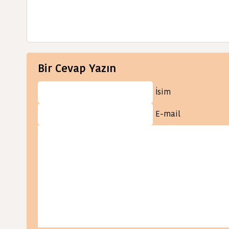
Bir Cevap Yazın
İsim
E-mail