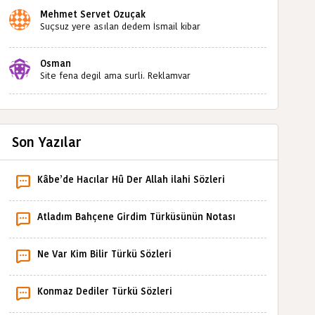
Mehmet Servet Özuçak
Suçsuz yere asılan dedem İsmail kibar
babaannemin amcası Mehmet kibar ve diğerlerinin
ruhları şad olsun. Kahrolsun Cemal paşa
Osman
Site fena degil ama surli. Reklamvar
Son Yazılar
Kâbe’de Hacılar Hû Der Allah ilahi Sözleri
Atladım Bahçene Girdim Türküsünün Notası
Ne Var Kim Bilir Türkü Sözleri
Konmaz Dediler Türkü Sözleri