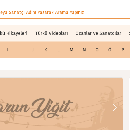
kü Hikayeleri
Türkü Videoları
Ozanlar ve Sanatcılar
I
İ
J
K
L
M
N
O
Ö
P