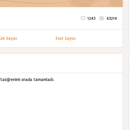
1243
43214
üm Sayısı
Eser Sayısı
ortaöğrenimi orada tamamladı.