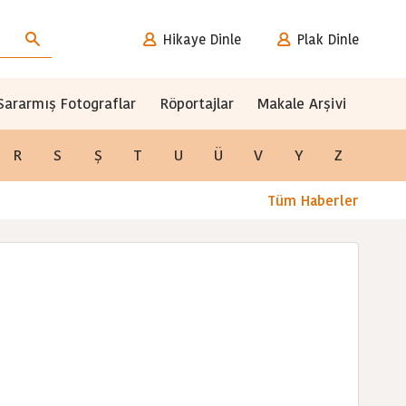
Hikaye Dinle
Plak Dinle
Sararmış Fotograflar
Röportajlar
Makale Arşivi
R
S
Ş
T
U
Ü
V
Y
Z
Tüm Haberler