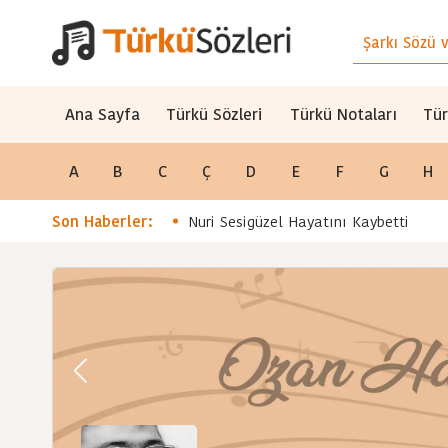
Ana Sayfa
Türkü Sözleri
Türkü Notaları
Tür
A
B
C
Ç
D
E
F
G
H
Son Haberler:
Nuri Sesigüzel Hayatını Kaybetti