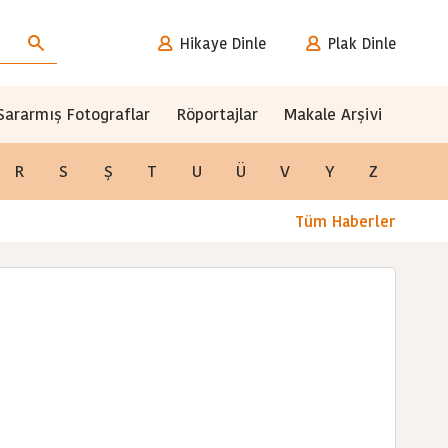
Hikaye Dinle
Plak Dinle
Sararmış Fotograflar
Röportajlar
Makale Arşivi
R
S
Ş
T
U
Ü
V
Y
Z
Tüm Haberler