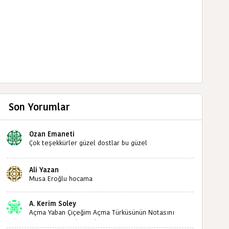
Son Yorumlar
Ozan Emaneti
Çok teşekkürler güzel dostlar bu güzel
paylaşımınızdan dolayı sizleri tebrik ediyorum halk
kültürümüze emeğimiz geçti ise ne mutlu bizlere
Ali Yazan
sizlerin sayesinde türkülerimiz ölmeyecektir tekrar
Musa Eroğlu hocama
teşekkürler saygılarımla
A. Kerim Soley
Açma Yaban Çiçeğim Açma Türküsünün Notasını
Bulabilir miyiz ?İlginiz İçin Şimdiden Teşekkürler.