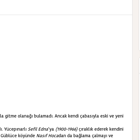
ula gitme olanağı bulamadı. Ancak kendi çabasıyla eski ve yeni
dı. Yücepınarlı
Sefil Edna
’ya
(1900-1966)
çıraklık ederek kendini
in Güblüce köyünde
Nasıf Hoca
dan da bağlama çalmayı ve