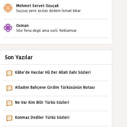
Mehmet Servet Özuçak
Suçsuz yere asılan dedem İsmail kibar
babaannemin amcası Mehmet kibar ve diğerlerinin
ruhları şad olsun. Kahrolsun Cemal paşa
Osman
Site fena degil ama surli. Reklamvar
Son Yazılar
Kâbe’de Hacılar Hû Der Allah ilahi Sözleri
Atladım Bahçene Girdim Türküsünün Notası
Ne Var Kim Bilir Türkü Sözleri
Konmaz Dediler Türkü Sözleri