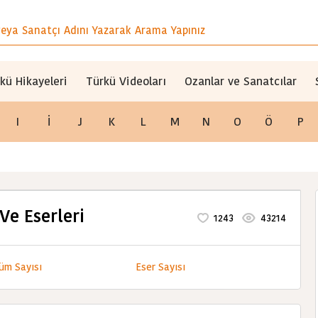
kü Hikayeleri
Türkü Videoları
Ozanlar ve Sanatcılar
I
İ
J
K
L
M
N
O
Ö
P
Ve Eserleri
1243
43214
üm Sayısı
Eser Sayısı