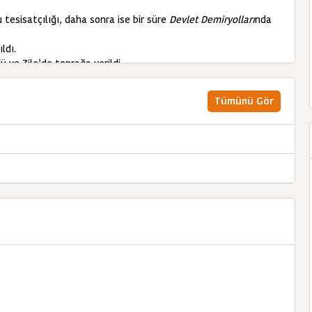
u tesisatçılığı, daha sonra ise bir süre
Devlet Demiryolları
nda
ldı.
ü ve Zile’de toprağa verildi.
y
tarafından hazırlanan »Aşık Remzani Yaşamı, Sanatı, Şiirleri
Tümünü Gör