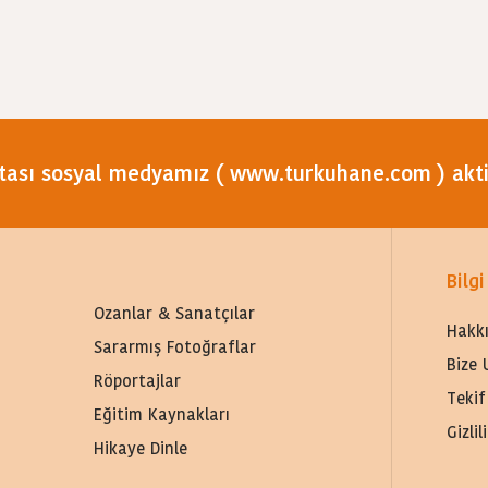
tası sosyal medyamız ( www.turkuhane.com ) aktif
Bilgi
Ozanlar & Sanatçılar
Hakk
Sararmış Fotoğraflar
Bize 
Röportajlar
Tekif
Eğitim Kaynakları
Gizli
Hikaye Dinle