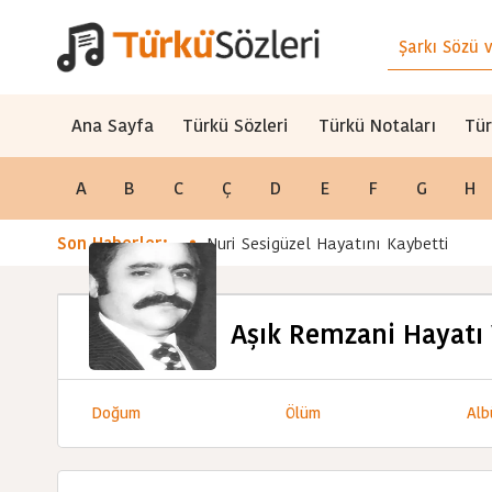
Ana Sayfa
Türkü Sözleri
Türkü Notaları
Tür
A
B
C
Ç
D
E
F
G
H
Son Haberler:
Nuri Sesigüzel Hayatını Kaybetti
Aşık Remzani Hayatı 
Doğum
Ölüm
Alb