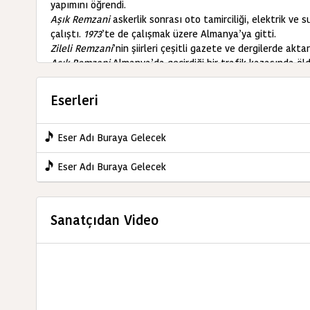
yapımını öğrendi.
Aşık Remzani
askerlik sonrası oto tamirciliği, elektrik ve s
çalıştı.
1973
’te de çalışmak üzere Almanya’ya gitti.
Zileli Remzani
’nin şiirleri çeşitli gazete ve dergilerde aktarı
Aşık Remzani
Almanya’da geçirdiği bir trafik kazasında öld
Zileli Remzani
’ye ilişkin
Ali Kızan
ve
Namık Kemal Doğana
ve Özdeyişleri«
(1987)
adlı bir kitap yayımlandı.
Eserleri
KAYNAK: ozanlar.biz
Eser Adı Buraya Gelecek
Eser Adı Buraya Gelecek
Sanatçıdan Video