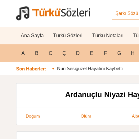
Ana Sayfa
Türkü Sözleri
Türkü Notaları
Tü
A
B
C
Ç
D
E
F
G
H
Nuri Sesigüzel Hayatını Kaybetti
Son Haberler:
Ardanuçlu Niyazi Hay
Doğum
Ölüm
Alb