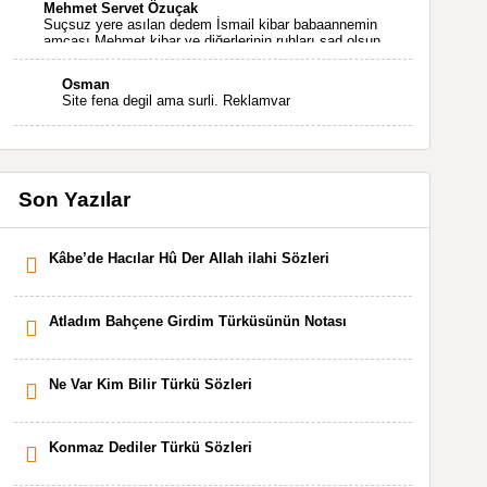
Mehmet Servet Özuçak
Suçsuz yere asılan dedem İsmail kibar babaannemin
amcası Mehmet kibar ve diğerlerinin ruhları şad olsun.
Kahrolsun Cemal paşa
Osman
Site fena degil ama surli. Reklamvar
Son Yazılar
Kâbe’de Hacılar Hû Der Allah ilahi Sözleri
Atladım Bahçene Girdim Türküsünün Notası
Ne Var Kim Bilir Türkü Sözleri
Konmaz Dediler Türkü Sözleri