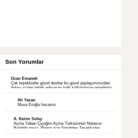
Son Yorumlar
Ozan Emaneti
Çok teşekkürler güzel dostlar bu güzel paylaşımınızdan
dolayı sizleri tebrik ediyorum halk kültürümüze emeğimiz
geçti ise ne mutlu bizlere sizlerin sayesinde türkülerimiz
ölmeyecektir tekrar teşekkürler saygılarımla
Ali Yazan
Musa Eroğlu hocama
A. Kerim Soley
Açma Yaban Çiçeğim Açma Türküsünün Notasını
Bulabilir miyiz ?İlginiz İçin Şimdiden Teşekkürler.