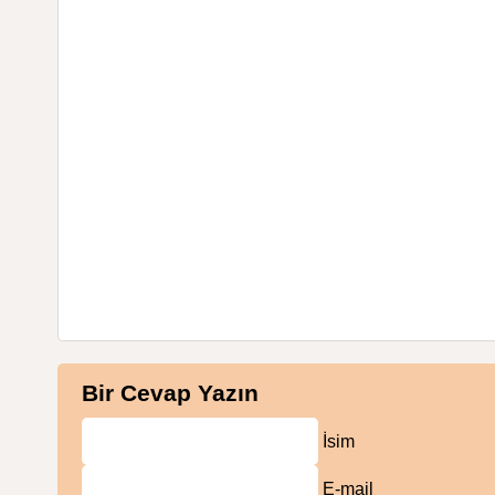
Bir Cevap Yazın
İsim
E-mail