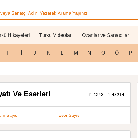
rkü Hikayeleri
Türkü Videoları
Ozanlar ve Sanatcılar
I
İ
J
K
L
M
N
O
Ö
P
atı Ve Eserleri
1243
43214
üm Sayısı
Eser Sayısı