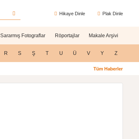
Hikaye Dinle
Plak Dinle
Sararmış Fotograflar
Röportajlar
Makale Arşivi
R
S
Ş
T
U
Ü
V
Y
Z
Tüm Haberler