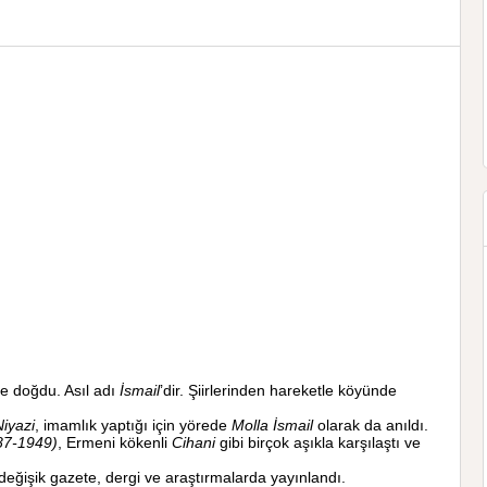
e doğdu. Asıl adı
İsmail
’dir. Şiirlerinden hareketle köyünde
Niyazi
, imamlık yaptığı için yörede
Molla İsmail
olarak da anıldı.
87-1949)
, Ermeni kökenli
Cihani
gibi birçok aşıkla karşılaştı ve
ri değişik gazete, dergi ve araştırmalarda yayınlandı.