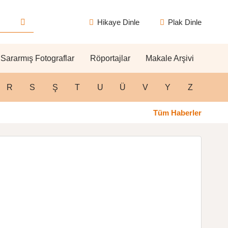
Hikaye Dinle
Plak Dinle
Sararmış Fotograflar
Röportajlar
Makale Arşivi
R
S
Ş
T
U
Ü
V
Y
Z
Tüm Haberler