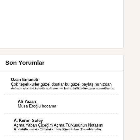
Son Yorumlar
Ozan Emaneti
Çok teşekkürler güzel dostlar bu güzel paylaşımınızdan
dolayı sizleri tebrik ediyorum halk kültürümüze emeğimiz
geçti ise ne mutlu bizlere sizlerin sayesinde türkülerimiz
ölmeyecektir tekrar teşekkürler saygılarımla
Ali Yazan
Musa Eroğlu hocama
A. Kerim Soley
Açma Yaban Çiçeğim Açma Türküsünün Notasını
Bulabilir miyiz ?İlginiz İçin Şimdiden Teşekkürler.