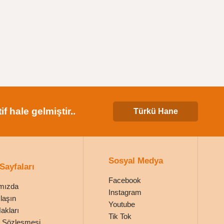
 hale gelmiştir..
Türkü Hane
Sosyal Medya
 Sayfaları
Facebook
mızda
Instagram
laşın
Youtube
Hakları
Tik Tok
ik Sözleşmesi