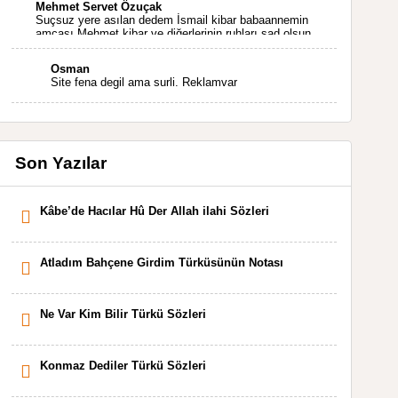
Mehmet Servet Özuçak
Suçsuz yere asılan dedem İsmail kibar babaannemin
amcası Mehmet kibar ve diğerlerinin ruhları şad olsun.
Kahrolsun Cemal paşa
Osman
Site fena degil ama surli. Reklamvar
Son Yazılar
Kâbe’de Hacılar Hû Der Allah ilahi Sözleri
Atladım Bahçene Girdim Türküsünün Notası
Ne Var Kim Bilir Türkü Sözleri
Konmaz Dediler Türkü Sözleri