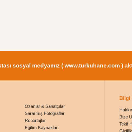
tası sosyal medyamız ( www.turkuhane.com ) aktif
Bilgi
Ozanlar & Sanatçılar
Hakkı
Sararmış Fotoğraflar
Bize U
Röportajlar
Tekif 
Eğitim Kaynakları
Gizlil