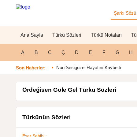
Ana Sayfa
Türkü Sözleri
Türkü Notaları
Tü
A
B
C
Ç
D
E
F
G
H
Nuri Sesigüzel Hayatını Kaybetti
Son Haberler:
Ördeğisen Göle Gel Türkü Sözleri
Türkünün Sözleri
Eser Sahibi :