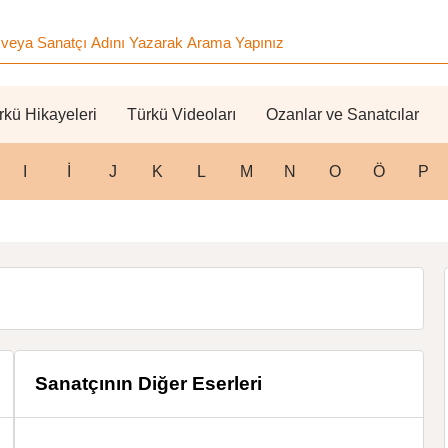
rkü Hikayeleri
Türkü Videoları
Ozanlar ve Sanatcılar
I
İ
J
K
L
M
N
O
Ö
P
Sanatçının Diğer Eserleri