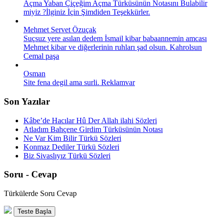
Açma Yaban Çiçeğim Açma Türküsünün Notasını Bulabilir
miyiz ?İlginiz İçin Şimdiden Teşekkürler.
Mehmet Servet Özuçak
Suçsuz yere asılan dedem İsmail kibar babaannemin amcası
Mehmet kibar ve diğerlerinin ruhları şad olsun. Kahrolsun
Cemal paşa
Osman
Site fena degil ama surli. Reklamvar
Son Yazılar
Kâbe’de Hacılar Hû Der Allah ilahi Sözleri
Atladım Bahçene Girdim Türküsünün Notası
Ne Var Kim Bilir Türkü Sözleri
Konmaz Dediler Türkü Sözleri
Biz Sivaslıyız Türkü Sözleri
Soru - Cevap
Türkülerde Soru Cevap
Teste Başla