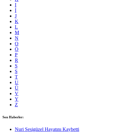
I
İ
J
K
L
M
N
O
Ö
P
R
S
Ş
T
U
Ü
V
Y
Z
Son Haberler:
Nuri Sesigüzel Hayatını Kaybetti