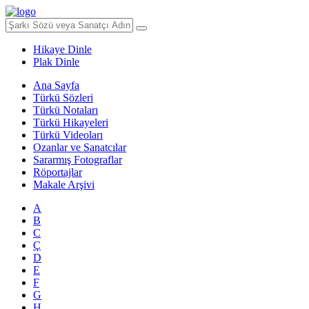
Hikaye Dinle
Plak Dinle
Ana Sayfa
Türkü Sözleri
Türkü Notaları
Türkü Hikayeleri
Türkü Videoları
Ozanlar ve Sanatcılar
Sararmış Fotograflar
Röportajlar
Makale Arşivi
A
B
C
Ç
D
E
F
G
H