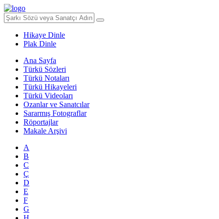
Hikaye Dinle
Plak Dinle
Ana Sayfa
Türkü Sözleri
Türkü Notaları
Türkü Hikayeleri
Türkü Videoları
Ozanlar ve Sanatcılar
Sararmış Fotograflar
Röportajlar
Makale Arşivi
A
B
C
Ç
D
E
F
G
H