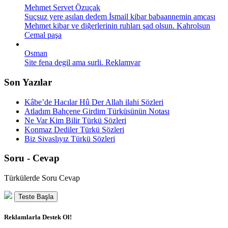
Mehmet Servet Özuçak
Suçsuz yere asılan dedem İsmail kibar babaannemin amcası
Mehmet kibar ve diğerlerinin ruhları şad olsun. Kahrolsun
Cemal paşa
Osman
Site fena degil ama surli. Reklamvar
Son Yazılar
Kâbe’de Hacılar Hû Der Allah ilahi Sözleri
Atladım Bahçene Girdim Türküsünün Notası
Ne Var Kim Bilir Türkü Sözleri
Konmaz Dediler Türkü Sözleri
Biz Sivaslıyız Türkü Sözleri
Soru - Cevap
Türkülerde Soru Cevap
Teste Başla
Reklamlarla Destek Ol!