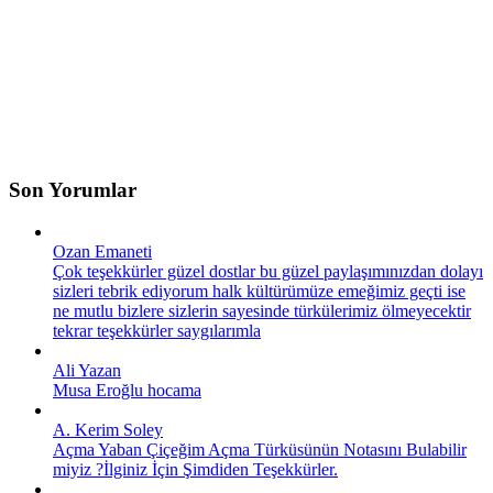
Son Yorumlar
Ozan Emaneti
Çok teşekkürler güzel dostlar bu güzel paylaşımınızdan dolayı
sizleri tebrik ediyorum halk kültürümüze emeğimiz geçti ise
ne mutlu bizlere sizlerin sayesinde türkülerimiz ölmeyecektir
tekrar teşekkürler saygılarımla
Ali Yazan
Musa Eroğlu hocama
A. Kerim Soley
Açma Yaban Çiçeğim Açma Türküsünün Notasını Bulabilir
miyiz ?İlginiz İçin Şimdiden Teşekkürler.