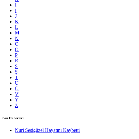
I
İ
J
K
L
M
N
O
Ö
P
R
S
Ş
T
U
Ü
V
Y
Z
Son Haberler:
Nuri Sesigüzel Hayatını Kaybetti