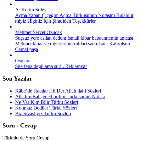
A. Kerim Soley
Açma Yaban Çiçeğim Açma Türküsünün Notasını Bulabilir
miyiz ?İlginiz İçin Şimdiden Teşekkürler.
Mehmet Servet Özuçak
Suçsuz yere asılan dedem İsmail kibar babaannemin amcası
Mehmet kibar ve diğerlerinin ruhları şad olsun. Kahrolsun
Cemal paşa
Osman
Site fena degil ama surli. Reklamvar
Son Yazılar
Kâbe’de Hacılar Hû Der Allah ilahi Sözleri
Atladım Bahçene Girdim Türküsünün Notası
Ne Var Kim Bilir Türkü Sözleri
Konmaz Dediler Türkü Sözleri
Biz Sivaslıyız Türkü Sözleri
Soru - Cevap
Türkülerde Soru Cevap