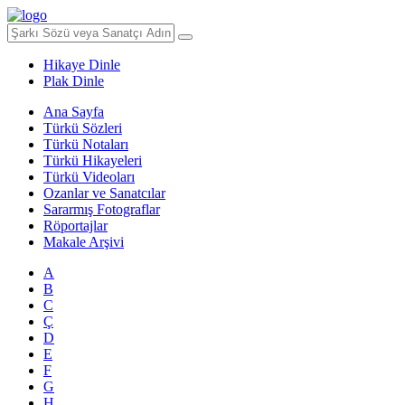
Hikaye Dinle
Plak Dinle
Ana Sayfa
Türkü Sözleri
Türkü Notaları
Türkü Hikayeleri
Türkü Videoları
Ozanlar ve Sanatcılar
Sararmış Fotograflar
Röportajlar
Makale Arşivi
A
B
C
Ç
D
E
F
G
H