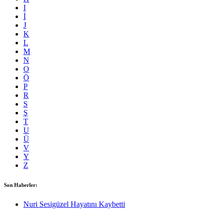
I
İ
J
K
L
M
N
O
Ö
P
R
S
Ş
T
U
Ü
V
Y
Z
Son Haberler:
Nuri Sesigüzel Hayatını Kaybetti