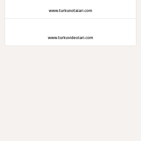
www.turkunotalari.com
www.turkuvideolari.com