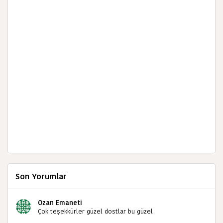
Son Yorumlar
Ozan Emaneti
Çok teşekkürler güzel dostlar bu güzel
paylaşımınızdan dolayı sizleri tebrik ediyorum halk