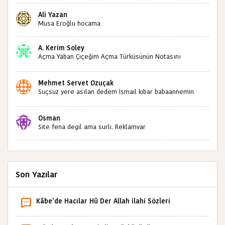
kültürümüze emeğimiz geçti ise ne mutlu bizlere
Ali Yazan
sizlerin sayesinde türkülerimiz ölmeyecektir tekrar
Musa Eroğlu hocama
teşekkürler saygılarımla
A. Kerim Soley
Açma Yaban Çiçeğim Açma Türküsünün Notasını
Bulabilir miyiz ?İlginiz İçin Şimdiden Teşekkürler.
Mehmet Servet Özuçak
Suçsuz yere asılan dedem İsmail kibar babaannemin
amcası Mehmet kibar ve diğerlerinin ruhları şad olsun.
Kahrolsun Cemal paşa
Osman
Site fena degil ama surli. Reklamvar
Son Yazılar
Kâbe’de Hacılar Hû Der Allah ilahi Sözleri