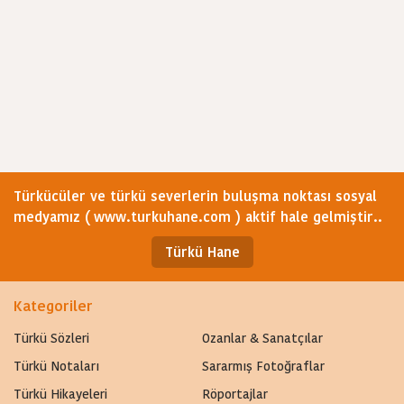
Türkücüler ve türkü severlerin buluşma noktası sosyal
medyamız ( www.turkuhane.com ) aktif hale gelmiştir..
Türkü Hane
Kategoriler
Türkü Sözleri
Ozanlar & Sanatçılar
Türkü Notaları
Sararmış Fotoğraflar
Türkü Hikayeleri
Röportajlar