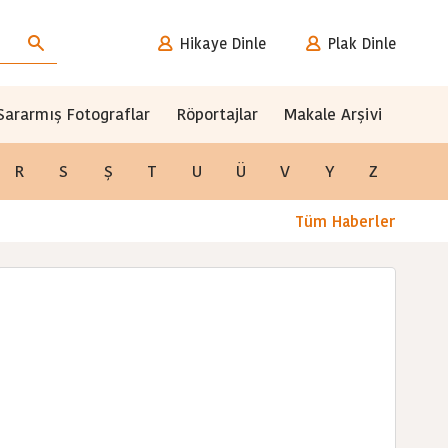
Hikaye Dinle
Plak Dinle
Sararmış Fotograflar
Röportajlar
Makale Arşivi
R
S
Ş
T
U
Ü
V
Y
Z
Tüm Haberler