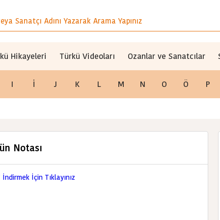
kü Hikayeleri
Türkü Videoları
Ozanlar ve Sanatcılar
I
İ
J
K
L
M
N
O
Ö
P
nün Notası
İndirmek İçin Tıklayınız