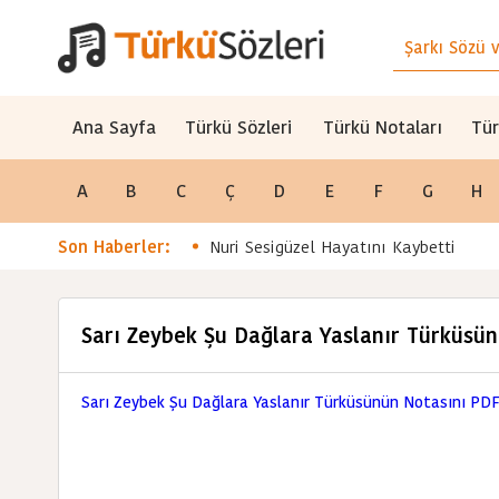
Ana Sayfa
Türkü Sözleri
Türkü Notaları
Tür
A
B
C
Ç
D
E
F
G
H
Son Haberler:
Nuri Sesigüzel Hayatını Kaybetti
Sarı Zeybek Şu Dağlara Yaslanır Türküsü
Sarı Zeybek Şu Dağlara Yaslanır Türküsünün Notasını PDF 