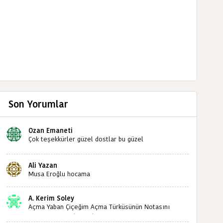
Son Yorumlar
Ozan Emaneti
Çok teşekkürler güzel dostlar bu güzel
paylaşımınızdan dolayı sizleri tebrik ediyorum halk
kültürümüze emeğimiz geçti ise ne mutlu bizlere
Ali Yazan
sizlerin sayesinde türkülerimiz ölmeyecektir tekrar
Musa Eroğlu hocama
teşekkürler saygılarımla
A. Kerim Soley
Açma Yaban Çiçeğim Açma Türküsünün Notasını
Bulabilir miyiz ?İlginiz İçin Şimdiden Teşekkürler.