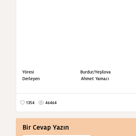
Yöresi Burdur/Yeşilova
Derleyen Ahmet Yamacı
1354
46464
Bir Cevap Yazın