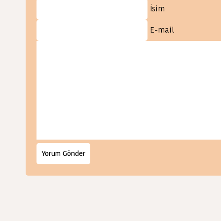
İsim
E-mail