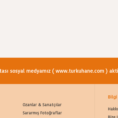
tası sosyal medyamız ( www.turkuhane.com ) aktif
Bilgi
Ozanlar & Sanatçılar
Hakk
Sararmış Fotoğraflar
Bize 