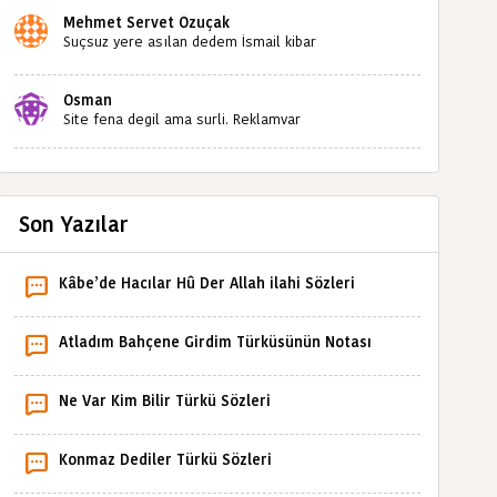
Mehmet Servet Özuçak
Suçsuz yere asılan dedem İsmail kibar
babaannemin amcası Mehmet kibar ve diğerlerinin
ruhları şad olsun. Kahrolsun Cemal paşa
Osman
Site fena degil ama surli. Reklamvar
Son Yazılar
Kâbe’de Hacılar Hû Der Allah ilahi Sözleri
Atladım Bahçene Girdim Türküsünün Notası
Ne Var Kim Bilir Türkü Sözleri
Konmaz Dediler Türkü Sözleri