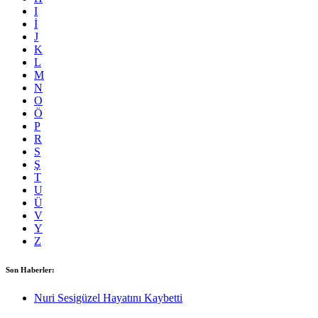
I
İ
J
K
L
M
N
O
Ö
P
R
S
Ş
T
U
Ü
V
Y
Z
Son Haberler:
Nuri Sesigüzel Hayatını Kaybetti