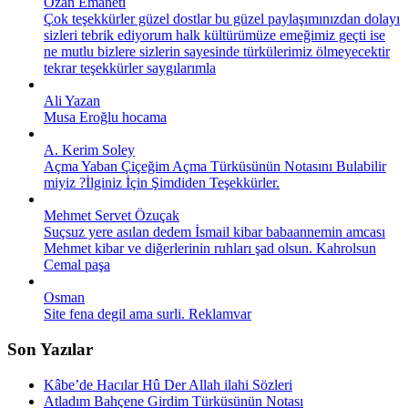
Ozan Emaneti
Çok teşekkürler güzel dostlar bu güzel paylaşımınızdan dolayı
sizleri tebrik ediyorum halk kültürümüze emeğimiz geçti ise
ne mutlu bizlere sizlerin sayesinde türkülerimiz ölmeyecektir
tekrar teşekkürler saygılarımla
Ali Yazan
Musa Eroğlu hocama
A. Kerim Soley
Açma Yaban Çiçeğim Açma Türküsünün Notasını Bulabilir
miyiz ?İlginiz İçin Şimdiden Teşekkürler.
Mehmet Servet Özuçak
Suçsuz yere asılan dedem İsmail kibar babaannemin amcası
Mehmet kibar ve diğerlerinin ruhları şad olsun. Kahrolsun
Cemal paşa
Osman
Site fena degil ama surli. Reklamvar
Son Yazılar
Kâbe’de Hacılar Hû Der Allah ilahi Sözleri
Atladım Bahçene Girdim Türküsünün Notası