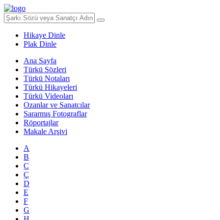
Hikaye Dinle
Plak Dinle
Ana Sayfa
Türkü Sözleri
Türkü Notaları
Türkü Hikayeleri
Türkü Videoları
Ozanlar ve Sanatcılar
Sararmış Fotograflar
Röportajlar
Makale Arşivi
A
B
C
Ç
D
E
F
G
H