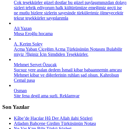
Çok teşekkürler güzel dostlar bu güzel paylaşımınızdan dolayı
sizleri tebrik ediyorum halk kültürümüze emeğimiz geçti ise
ne mutlu bizlere sizlerin sayesinde türkülerimiz ölmeyecektir
tekrar teşekkürler saygılarımla
Ali Yazan
Musa Eroğlu hocama
A. Kerim Soley
Açma Yaban Çiçeğim Açma Türküsünün Notasını Bulabilir
miyiz ?İlginiz İçin Şimdiden Teşekkürler.
Mehmet Servet Özuçak
Suçsuz yere asılan dedem İsmail kibar babaannemin amcası
Mehmet kibar ve diğerlerinin ruhları şad olsun. Kahrolsun
Cemal paşa
Osman
Site fena degil ama surli. Reklamvar
Son Yazılar
Kâbe’de Hacılar Hû Der Allah ilahi Sözleri
Atladım Bahçene Girdim Türküsünün Notası
Ne Var Kim Bilir Türkü Sözleri