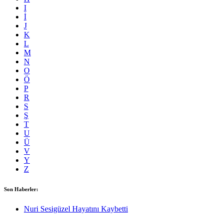
I
İ
J
K
L
M
N
O
Ö
P
R
S
Ş
T
U
Ü
V
Y
Z
Son Haberler:
Nuri Sesigüzel Hayatını Kaybetti