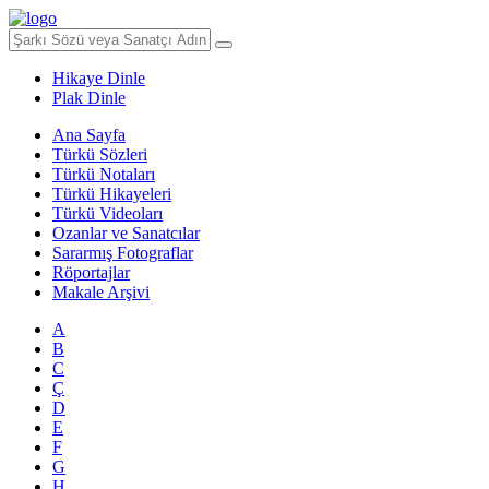
Hikaye Dinle
Plak Dinle
Ana Sayfa
Türkü Sözleri
Türkü Notaları
Türkü Hikayeleri
Türkü Videoları
Ozanlar ve Sanatcılar
Sararmış Fotograflar
Röportajlar
Makale Arşivi
A
B
C
Ç
D
E
F
G
H