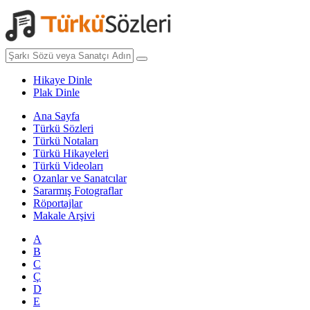
Hikaye Dinle
Plak Dinle
Ana Sayfa
Türkü Sözleri
Türkü Notaları
Türkü Hikayeleri
Türkü Videoları
Ozanlar ve Sanatcılar
Sararmış Fotograflar
Röportajlar
Makale Arşivi
A
B
C
Ç
D
E