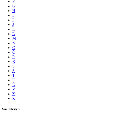
F
G
H
I
İ
J
K
L
M
N
O
Ö
P
R
S
Ş
T
U
Ü
V
Y
Z
Son Haberler: