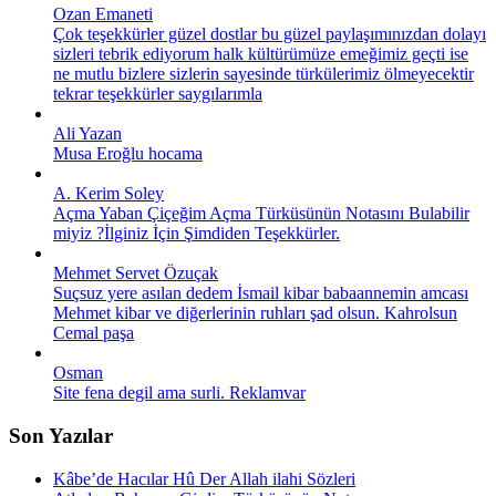
Ozan Emaneti
Çok teşekkürler güzel dostlar bu güzel paylaşımınızdan dolayı
sizleri tebrik ediyorum halk kültürümüze emeğimiz geçti ise
ne mutlu bizlere sizlerin sayesinde türkülerimiz ölmeyecektir
tekrar teşekkürler saygılarımla
Ali Yazan
Musa Eroğlu hocama
A. Kerim Soley
Açma Yaban Çiçeğim Açma Türküsünün Notasını Bulabilir
miyiz ?İlginiz İçin Şimdiden Teşekkürler.
Mehmet Servet Özuçak
Suçsuz yere asılan dedem İsmail kibar babaannemin amcası
Mehmet kibar ve diğerlerinin ruhları şad olsun. Kahrolsun
Cemal paşa
Osman
Site fena degil ama surli. Reklamvar
Son Yazılar
Kâbe’de Hacılar Hû Der Allah ilahi Sözleri