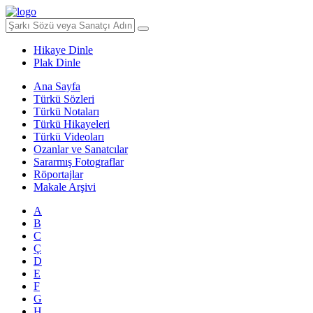
Hikaye Dinle
Plak Dinle
Ana Sayfa
Türkü Sözleri
Türkü Notaları
Türkü Hikayeleri
Türkü Videoları
Ozanlar ve Sanatcılar
Sararmış Fotograflar
Röportajlar
Makale Arşivi
A
B
C
Ç
D
E
F
G
H