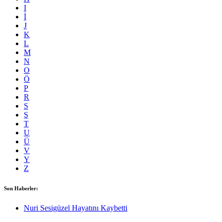
I
İ
J
K
L
M
N
O
Ö
P
R
S
Ş
T
U
Ü
V
Y
Z
Son Haberler:
Nuri Sesigüzel Hayatını Kaybetti