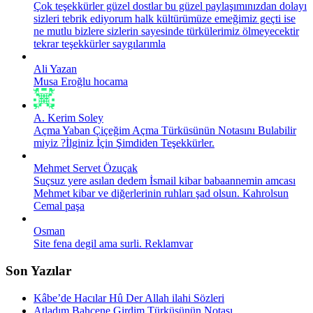
Çok teşekkürler güzel dostlar bu güzel paylaşımınızdan dolayı
sizleri tebrik ediyorum halk kültürümüze emeğimiz geçti ise
ne mutlu bizlere sizlerin sayesinde türkülerimiz ölmeyecektir
tekrar teşekkürler saygılarımla
Ali Yazan
Musa Eroğlu hocama
A. Kerim Soley
Açma Yaban Çiçeğim Açma Türküsünün Notasını Bulabilir
miyiz ?İlginiz İçin Şimdiden Teşekkürler.
Mehmet Servet Özuçak
Suçsuz yere asılan dedem İsmail kibar babaannemin amcası
Mehmet kibar ve diğerlerinin ruhları şad olsun. Kahrolsun
Cemal paşa
Osman
Site fena degil ama surli. Reklamvar
Son Yazılar
Kâbe’de Hacılar Hû Der Allah ilahi Sözleri
Atladım Bahçene Girdim Türküsünün Notası