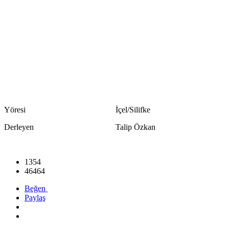
Yöresi İçel/Silifke
Derleyen Talip Özkan
1354
46464
Beğen
Paylaş