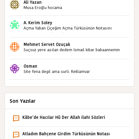
Ali Yazan
sizlerin sayesinde türkülerimiz ölmeyecektir tekrar
Musa Eroğlu hocama
teşekkürler saygılarımla
A. Kerim Soley
Açma Yaban Çiçeğim Açma Türküsünün Notasını
Bulabilir miyiz ?İlginiz İçin Şimdiden Teşekkürler.
Mehmet Servet Özuçak
Suçsuz yere asılan dedem İsmail kibar babaannemin
amcası Mehmet kibar ve diğerlerinin ruhları şad olsun.
Kahrolsun Cemal paşa
Osman
Site fena degil ama surli. Reklamvar
Son Yazılar
Kâbe’de Hacılar Hû Der Allah ilahi Sözleri
Atladım Bahçene Girdim Türküsünün Notası