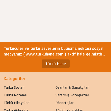
Türkücüler ve türkü severlerin buluşma noktası sosyal
medyamız ( www.turkuhane.com ) aktif hale gelmiştir..
Türkü Hane
Kategoriler
Türkü Sözleri
Ozanlar & Sanatçılar
Türkü Notaları
Sararmış Fotoğraflar
Türkü Hikayeleri
Röportajlar
Türkü Videoları
Eğitim Kaynakları