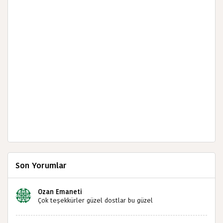
Son Yorumlar
Ozan Emaneti
Çok teşekkürler güzel dostlar bu güzel
paylaşımınızdan dolayı sizleri tebrik ediyorum halk
kültürümüze emeğimiz geçti ise ne mutlu bizlere