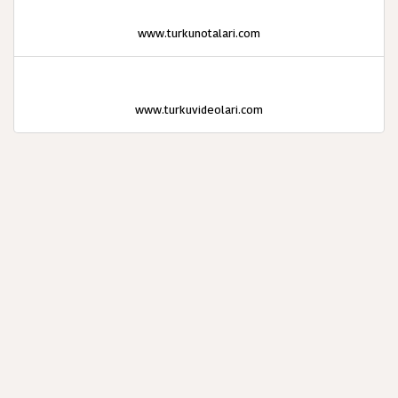
www.turkunotalari.com
www.turkuvideolari.com