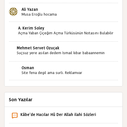
paylaşımınızdan dolayı sizleri tebrik ediyorum halk
kültürümüze emeğimiz geçti ise ne mutlu bizlere
Ali Yazan
sizlerin sayesinde türkülerimiz ölmeyecektir tekrar
Musa Eroğlu hocama
teşekkürler saygılarımla
A. Kerim Soley
Açma Yaban Çiçeğim Açma Türküsünün Notasını Bulabilir
miyiz ?İlginiz İçin Şimdiden Teşekkürler.
Mehmet Servet Özuçak
Suçsuz yere asılan dedem İsmail kibar babaannemin
amcası Mehmet kibar ve diğerlerinin ruhları şad olsun.
Kahrolsun Cemal paşa
Osman
Site fena degil ama surli. Reklamvar
Son Yazılar
Kâbe’de Hacılar Hû Der Allah ilahi Sözleri