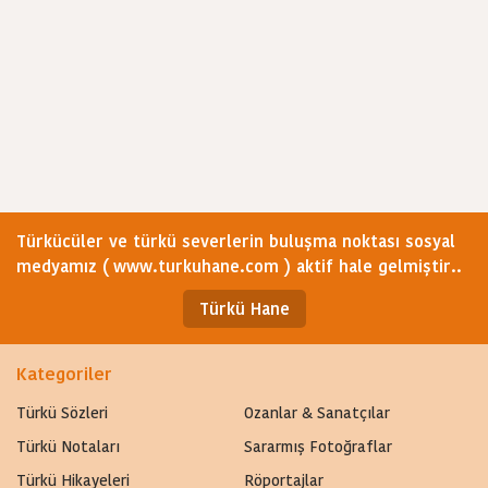
Türkücüler ve türkü severlerin buluşma noktası sosyal
medyamız ( www.turkuhane.com ) aktif hale gelmiştir..
Türkü Hane
Kategoriler
Türkü Sözleri
Ozanlar & Sanatçılar
Türkü Notaları
Sararmış Fotoğraflar
Türkü Hikayeleri
Röportajlar