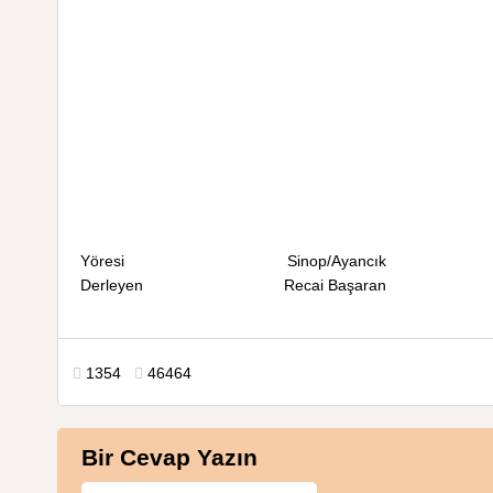
Yöresi Sinop/Ayancık
Derleyen Recai Başaran
1354
46464
Bir Cevap Yazın