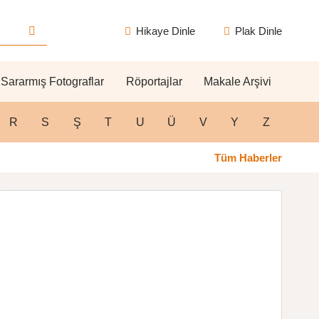
Hikaye Dinle
Plak Dinle
Sararmış Fotograflar
Röportajlar
Makale Arşivi
R
S
Ş
T
U
Ü
V
Y
Z
Tüm Haberler