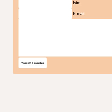
İsim
E-mail