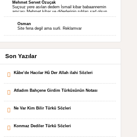
Mehmet Servet Özuçak
Suçsuz yere asılan dedem İsmail kibar babaannemin
amcası Mehmet kibar ve diğerlerinin ruhları şad olsun.
Kahrolsun Cemal paşa
Osman
Site fena degil ama surli. Reklamvar
Son Yazılar
Kâbe’de Hacılar Hû Der Allah ilahi Sözleri
Atladım Bahçene Girdim Türküsünün Notası
Ne Var Kim Bilir Türkü Sözleri
Konmaz Dediler Türkü Sözleri