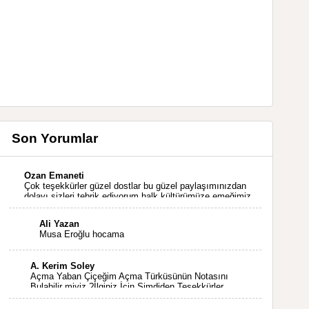
Son Yorumlar
Ozan Emaneti
Çok teşekkürler güzel dostlar bu güzel paylaşımınızdan
dolayı sizleri tebrik ediyorum halk kültürümüze emeğimiz
geçti ise ne mutlu bizlere sizlerin sayesinde türkülerimiz
ölmeyecektir tekrar teşekkürler saygılarımla
Ali Yazan
Musa Eroğlu hocama
A. Kerim Soley
Açma Yaban Çiçeğim Açma Türküsünün Notasını
Bulabilir miyiz ?İlginiz İçin Şimdiden Teşekkürler.