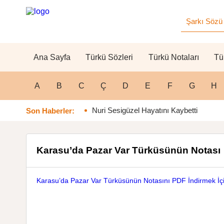
Ana Sayfa
Türkü Sözleri
Türkü Notaları
Tü
A
B
C
Ç
D
E
F
G
H
Nuri Sesigüzel Hayatını Kaybetti
Son Haberler:
Karasu’da Pazar Var Türküsünün Notası
Karasu’da Pazar Var Türküsünün Notasını PDF İndirmek İçi