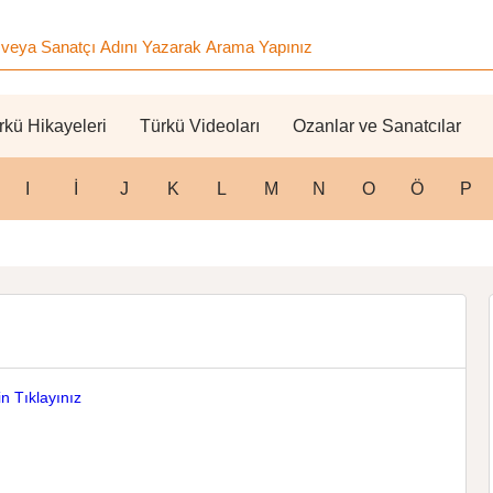
rkü Hikayeleri
Türkü Videoları
Ozanlar ve Sanatcılar
I
İ
J
K
L
M
N
O
Ö
P
n Tıklayınız