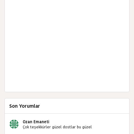
Son Yorumlar
Ozan Emaneti
Çok teşekkürler güzel dostlar bu güzel
paylaşımınızdan dolayı sizleri tebrik ediyorum halk