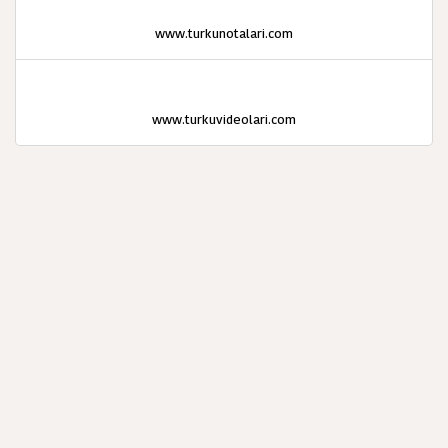
www.turkunotalari.com
www.turkuvideolari.com