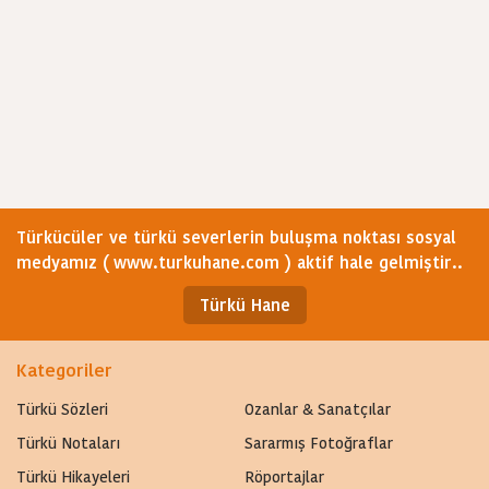
Türkücüler ve türkü severlerin buluşma noktası sosyal
medyamız ( www.turkuhane.com ) aktif hale gelmiştir..
Türkü Hane
Kategoriler
Türkü Sözleri
Ozanlar & Sanatçılar
Türkü Notaları
Sararmış Fotoğraflar
Türkü Hikayeleri
Röportajlar