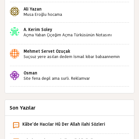
kültürümüze emeğimiz geçti ise ne mutlu bizlere
Ali Yazan
sizlerin sayesinde türkülerimiz ölmeyecektir tekrar
Musa Eroğlu hocama
teşekkürler saygılarımla
A. Kerim Soley
Açma Yaban Çiçeğim Açma Türküsünün Notasını
Bulabilir miyiz ?İlginiz İçin Şimdiden Teşekkürler.
Mehmet Servet Özuçak
Suçsuz yere asılan dedem İsmail kibar babaannemin
amcası Mehmet kibar ve diğerlerinin ruhları şad olsun.
Kahrolsun Cemal paşa
Osman
Site fena degil ama surli. Reklamvar
Son Yazılar
Kâbe’de Hacılar Hû Der Allah ilahi Sözleri