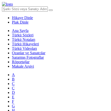
Hikaye Dinle
Plak Dinle
Ana Sayfa
Türkü Sözleri
Türkü Notaları
Türkü Hikayeleri
Türkü Videoları
Ozanlar ve Sanatcılar
Sararmış Fotograflar
Röportajlar
Makale Arşivi
A
B
C
Ç
D
E
F
G
H