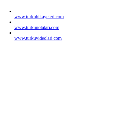
www.turkuhikayeleri.com
www.turkunotalari.com
www.turkuvideolari.com