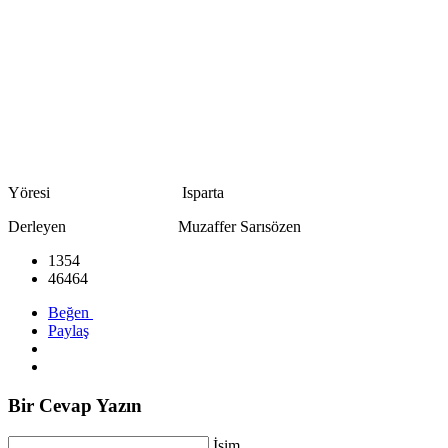
Yöresi Isparta
Derleyen Muzaffer Sarısözen
1354
46464
Beğen
Paylaş
Bir Cevap Yazın
İsim