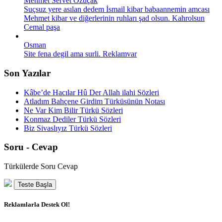
Mehmet Servet Özuçak
Suçsuz yere asılan dedem İsmail kibar babaannemin amcası
Mehmet kibar ve diğerlerinin ruhları şad olsun. Kahrolsun
Cemal paşa
Osman
Site fena degil ama surli. Reklamvar
Son Yazılar
Kâbe’de Hacılar Hû Der Allah ilahi Sözleri
Atladım Bahçene Girdim Türküsünün Notası
Ne Var Kim Bilir Türkü Sözleri
Konmaz Dediler Türkü Sözleri
Biz Sivaslıyız Türkü Sözleri
Soru - Cevap
Türkülerde Soru Cevap
Teste Başla
Reklamlarla Destek Ol!