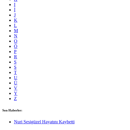
I
İ
J
K
L
M
N
O
Ö
P
R
S
Ş
T
U
Ü
V
Y
Z
Son Haberler:
Nuri Sesigüzel Hayatını Kaybetti