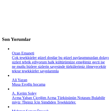
Son Yorumlar
Ozan Emaneti
Çok teşekkürler güzel dostlar bu güzel paylaşımınızdan dolayı
sizleri tebrik ediyorum halk kültürümüze emeğimiz geçti ise
ne mutlu bizlere sizlerin sayesinde türkülerimiz ölmeyecektir
tekrar teşekkürler saygılarımla
Ali Yazan
Musa Eroğlu hocama
A. Kerim Soley
Açma Yaban Çiçeğim Açma Türküsünün Notasını Bulabilir
miyiz ?İlginiz İçin Şimdiden Teşekkürler.