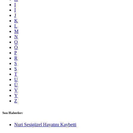
I
İ
J
K
L
M
N
O
Ö
P
R
S
Ş
T
U
Ü
V
Y
Z
Son Haberler:
Nuri Sesigüzel Hayatını Kaybetti