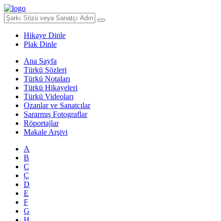
Hikaye Dinle
Plak Dinle
Ana Sayfa
Türkü Sözleri
Türkü Notaları
Türkü Hikayeleri
Türkü Videoları
Ozanlar ve Sanatcılar
Sararmış Fotograflar
Röportajlar
Makale Arşivi
A
B
C
Ç
D
E
F
G
H