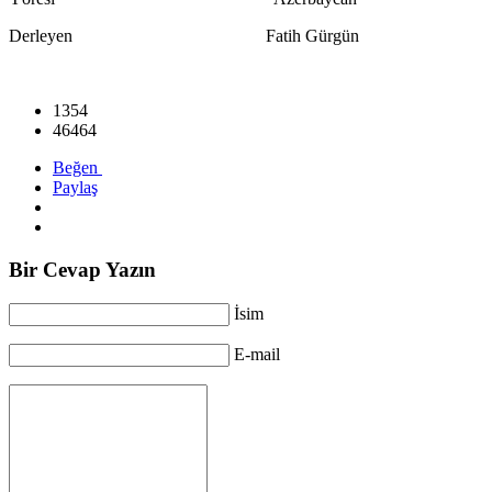
Derleyen Fatih Gürgün
1354
46464
Beğen
Paylaş
Bir Cevap Yazın
İsim
E-mail