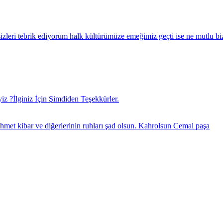
izleri tebrik ediyorum halk kültürümüze emeğimiz geçti ise ne mutlu bizl
 ?İlginiz İçin Şimdiden Teşekkürler.
met kibar ve diğerlerinin ruhları şad olsun. Kahrolsun Cemal paşa