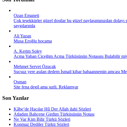
Ozan Emaneti
Çok teşekkürler güzel dostlar bu güzel paylaşımınızdan dolayı s
saygılarımla
Ali Yazan
Musa Eroğlu hocama
A. Kerim Soley
Açma Yaban Çiçeğim Açma Türküsünün Notasını Bulabilir miyiz
Mehmet Servet Özuçak
Suçsuz yere asılan dedem İsmail kibar babaannemin amcası Meh
Osman
Site fena degil ama surli. Reklamvar
Son Yazılar
Kâbe’de Hacılar Hû Der Allah ilahi Sözleri
Atladım Bahçene Girdim Türküsünün Notası
Ne Var Kim Bilir Türkü Sözleri
Konmaz Dediler Türkü Sözleri