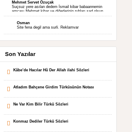
Mehmet Servet Özuçak
Suçsuz yere asılan dedem İsmail kibar babaannemin
amcası Mehmet kibar ve diğerlerinin ruhları şad olsun.
Kahrolsun Cemal paşa
Osman
Site fena degil ama surli. Reklamvar
Son Yazılar
Kâbe’de Hacılar Hû Der Allah ilahi Sözleri
Atladım Bahçene Girdim Türküsünün Notası
Ne Var Kim Bilir Türkü Sözleri
Konmaz Dediler Türkü Sözleri