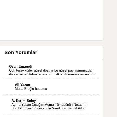
Son Yorumlar
Ozan Emaneti
Çok teşekkürler güzel dostlar bu güzel paylaşımınızdan
dolayı sizleri tebrik ediyorum halk kültürümüze emeğimiz
geçti ise ne mutlu bizlere sizlerin sayesinde türkülerimiz
ölmeyecektir tekrar teşekkürler saygılarımla
Ali Yazan
Musa Eroğlu hocama
A. Kerim Soley
Açma Yaban Çiçeğim Açma Türküsünün Notasını
Bulabilir miyiz ?İlginiz İçin Şimdiden Teşekkürler.