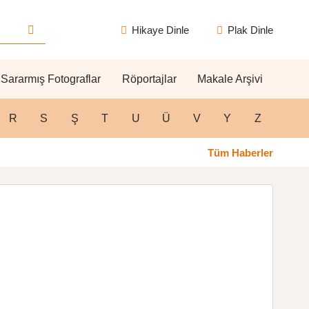
Hikaye Dinle
Plak Dinle
Sararmış Fotograflar
Röportajlar
Makale Arşivi
R
S
Ş
T
U
Ü
V
Y
Z
Tüm Haberler