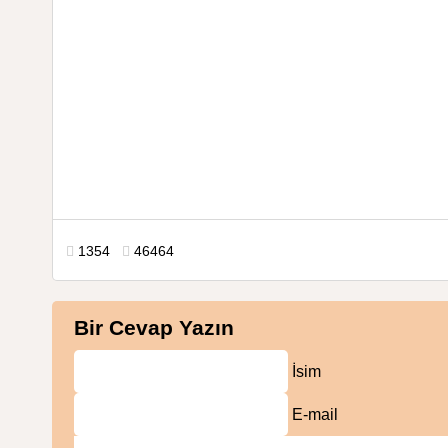
1354
46464
Bir Cevap Yazın
İsim
E-mail