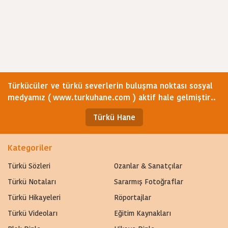
Türkücüler ve türkü severlerin buluşma noktası sosyal
medyamız ( www.turkuhane.com ) aktif hale gelmiştir..
Türkü Hane
Kategoriler
Türkü Sözleri
Ozanlar & Sanatçılar
Türkü Notaları
Sararmış Fotoğraflar
Türkü Hikayeleri
Röportajlar
Türkü Videoları
Eğitim Kaynakları