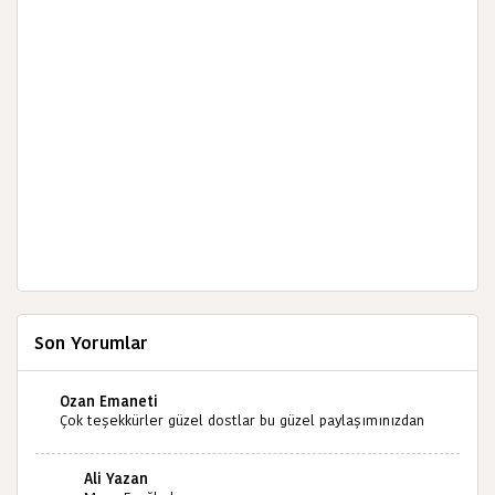
Son Yorumlar
Ozan Emaneti
Çok teşekkürler güzel dostlar bu güzel paylaşımınızdan
dolayı sizleri tebrik ediyorum halk kültürümüze emeğimiz
geçti ise ne mutlu bizlere sizlerin sayesinde türkülerimiz
Ali Yazan
ölmeyecektir tekrar teşekkürler saygılarımla