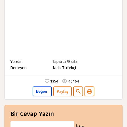
Yöresi Isparta/Barla
Derleyen Nida Tüfekçi
1354
46464
Beğen
Paylaş
Bir Cevap Yazın
İsim