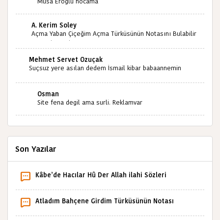
Musa Eroğlu hocama
A. Kerim Soley
Açma Yaban Çiçeğim Açma Türküsünün Notasını Bulabilir
miyiz ?İlginiz İçin Şimdiden Teşekkürler.
Mehmet Servet Özuçak
Suçsuz yere asılan dedem İsmail kibar babaannemin
amcası Mehmet kibar ve diğerlerinin ruhları şad olsun.
Kahrolsun Cemal paşa
Osman
Site fena degil ama surli. Reklamvar
Son Yazılar
Kâbe’de Hacılar Hû Der Allah ilahi Sözleri
Atladım Bahçene Girdim Türküsünün Notası